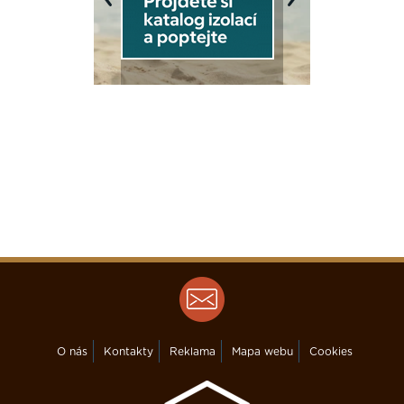
Previous
Next
O nás
Kontakty
Reklama
Mapa webu
Cookies