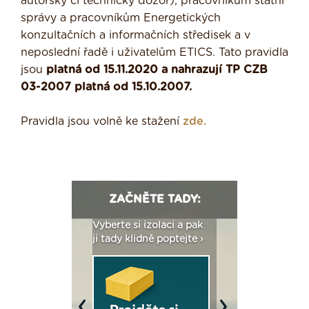
autorský či technický dozor), pracovníkům státní
správy a pracovníkům Energetických
konzultačních a informačních středisek a v
neposlední řadě i uživatelům ETICS. Tato pravidla
jsou
platná od 15.11.2020 a nahrazují TP CZB
03-2007 platná od 15.10.2007.
Pravidla jsou volně ke stažení
zde.
ZAČNĚTE TADY:
: Fasády ETICS a
Vyberte si izolaci a pak
Vytvořte si vizualiz
dstatné v kostce ›
ji tady klidně poptejte ›
fasády ›