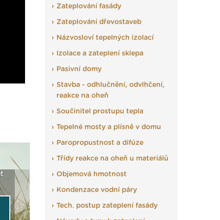
Zateplování fasády
Zateplování dřevostaveb
Názvosloví tepelných izolací
Izolace a zateplení sklepa
Pasivní domy
Stavba - odhlučnění, odvlhčení,
reakce na oheň
Součinitel prostupu tepla
Tepelné mosty a plísně v domu
Paropropustnost a difúze
Třídy reakce na oheň u materiálů
t
Seriál: Fasády ETICS a
Objemová hmotnost
Vyberte si izolaci a pak
Vytvořte
vše podstatné v kostce ›
ji tady klidně poptejte ›
fasády ›
Kondenzace vodní páry
Tech. postup zateplení fasády