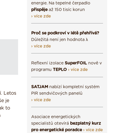
energie. Na tepelné čerpadlo
přispěje
až 150 tisíc korun
› více zde
Proč se podkroví v létě přehřívá?
Důležitá není jen hodnota λ
› více zde
Reflexní izolace
SuperFOIL
nově v
programu
TEPLO
› více zde
SATJAM
nabízí kompletní systém
. Letos
PIR sendvičových panelů
› více zde
e je
ak to
a
Asociace energetických
specialistů otevírá
bezplatný kurz
pro energetické poradce
› více zde