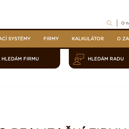
O n
ACÍ SYSTÉMY
FIRMY
KALKULÁTOR
O Z
HLEDÁM FIRMU
HLEDÁM RADU