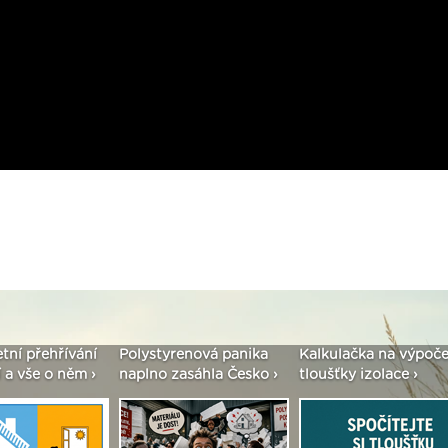
etní přehřívání
Polystyrenová panika
Kalkulačka na výpoče
 a vše o něm ›
naplno zasáhla Česko ›
tloušťky izolace ›