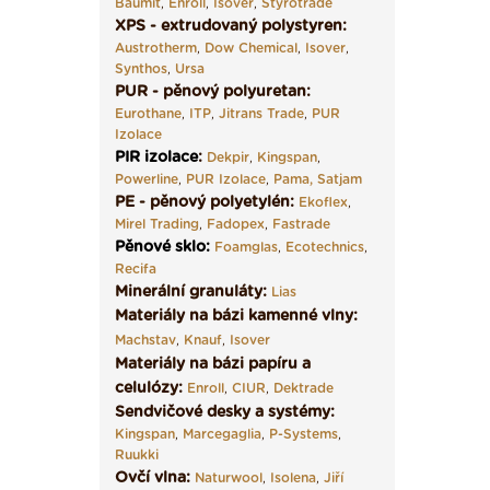
Baumit
,
Enroll
,
Isover
,
Styrotrade
XPS - extrudovaný polystyren:
Austrotherm
,
Dow Chemical
,
Isover
,
Synthos
,
Ursa
PUR - pěnový polyuretan:
Eurothane
,
ITP
,
Jitrans Trade
,
PUR
Izolace
PIR izolace
:
Dekpir
,
Kingspan
,
Powerline
,
PUR Izolace
,
Pama,
Satjam
PE - pěnový polyetylén:
Ekoflex
,
Mirel Trading
,
Fadopex
,
Fastrade
Pěnové sklo
:
Foamglas
,
Ecotechnics
,
Recifa
Minerální granuláty:
Lias
Materiály na bázi kamenné vlny:
Machstav
,
Knauf
,
Isover
Materiály na bázi papíru a
celulózy:
Enroll
,
CIUR
,
Dektrade
Sendvičové desky a systémy:
Kingspan
,
Marcegaglia
,
P-Systems
,
Ruukki
Ovčí vlna:
Naturwool
,
Isolena
,
Jiří