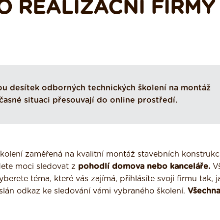
O REALIZAČNÍ FIRMY
ou desítek odborných technických školení na montáž
časné situaci přesouvají do online prostředí.
kolení zaměřená na kvalitní montáž stavebních konstrukcí
dete moci sledovat z
pohodlí domova nebo kanceláře.
Vš
rete téma, které vás zajímá, přihlásíte svoji firmu tak, j
slán odkaz ke sledování vámi vybraného školení.
Všechn