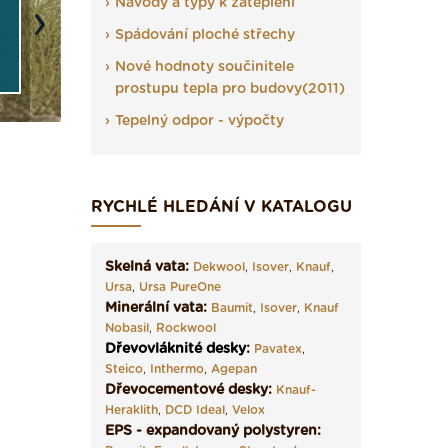
Návody a typy k zateplení
Next
Spádování ploché střechy
Nové hodnoty součinitele
prostupu tepla pro budovy(2011)
Tepelný odpor - výpočty
RYCHLÉ HLEDÁNÍ V KATALOGU
Skelná vata:
Dekwool
,
Isover
,
Knauf
,
Ursa
,
Ursa PureOne
Minerální vata:
Baumit
,
Isover
,
Knauf
Nobasil
,
Rockwool
Dřevovláknité desky
:
Pavatex
,
Steico
,
Inthermo
,
Agepan
Dřevocementové desky:
Knauf-
Heraklith
,
DCD Ideal
,
Velox
EPS - expandovaný polystyren: