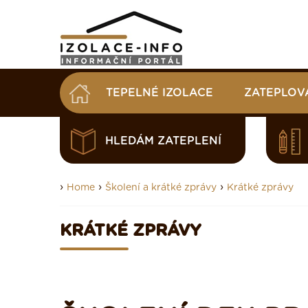
TEPELNÉ IZOLACE
ZATEPLOV
HLEDÁM ZATEPLENÍ
›
›
›
Home
Školení a krátké zprávy
Krátké zprávy
KRÁTKÉ ZPRÁVY