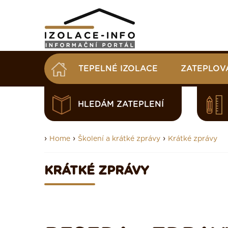
TEPELNÉ IZOLACE
ZATEPLOV
HLEDÁM ZATEPLENÍ
›
›
›
Home
Školení a krátké zprávy
Krátké zprávy
KRÁTKÉ ZPRÁVY