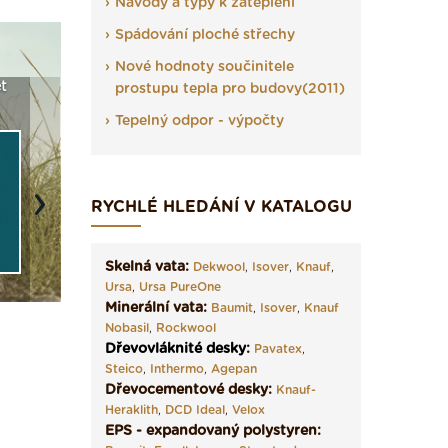
Návody a typy k zateplení
Spádování ploché střechy
Nové hodnoty součinitele
TICS a
Vyberte si izolaci a pak
Vytvořte si vizualizaci
Ne
prostupu tepla pro budovy(2011)
kostce ›
ji tady klidně poptejte ›
fasády ›
se
Tepelný odpor - výpočty
RYCHLÉ HLEDÁNÍ V KATALOGU
Next
Skelná vata:
Dekwool
,
Isover
,
Knauf
,
Ursa
,
Ursa PureOne
Minerální vata:
Baumit
,
Isover
,
Knauf
Nobasil
,
Rockwool
Dřevovláknité desky
:
Pavatex
,
Steico
,
Inthermo
,
Agepan
Dřevocementové desky:
Knauf-
Heraklith
,
DCD Ideal
,
Velox
EPS - expandovaný polystyren: