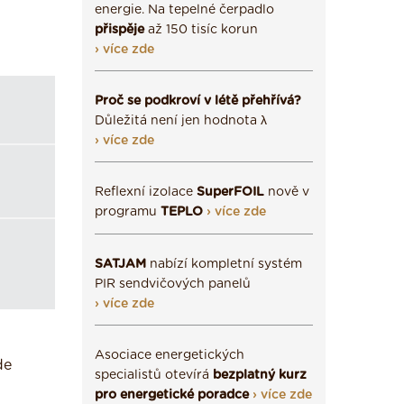
energie. Na tepelné čerpadlo
přispěje
až 150 tisíc korun
› více zde
Proč se podkroví v létě přehřívá?
Důležitá není jen hodnota λ
› více zde
Reflexní izolace
SuperFOIL
nově v
programu
TEPLO
› více zde
SATJAM
nabízí kompletní systém
PIR sendvičových panelů
› více zde
Asociace energetických
de
specialistů otevírá
bezplatný kurz
pro energetické poradce
› více zde