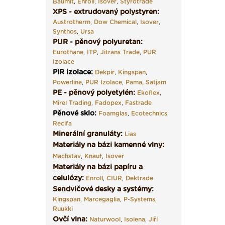
Baumit
,
Enroll
,
Isover
,
Styrotrade
XPS - extrudovaný polystyren:
Austrotherm
,
Dow Chemical
,
Isover
,
Synthos
,
Ursa
PUR - pěnový polyuretan:
Eurothane
,
ITP
,
Jitrans Trade
,
PUR
Izolace
PIR izolace
:
Dekpir
,
Kingspan
,
Powerline
,
PUR Izolace
,
Pama,
Satjam
PE - pěnový polyetylén:
Ekoflex
,
Mirel Trading
,
Fadopex
,
Fastrade
Pěnové sklo
:
Foamglas
,
Ecotechnics
,
Recifa
Minerální granuláty:
Lias
Materiály na bázi kamenné vlny:
Machstav
,
Knauf
,
Isover
Materiály na bázi papíru a
celulózy:
Enroll
,
CIUR
,
Dektrade
Sendvičové desky a systémy:
Kingspan
,
Marcegaglia
,
P-Systems
,
Ruukki
Ovčí vlna:
Naturwool
,
Isolena
,
Jiří