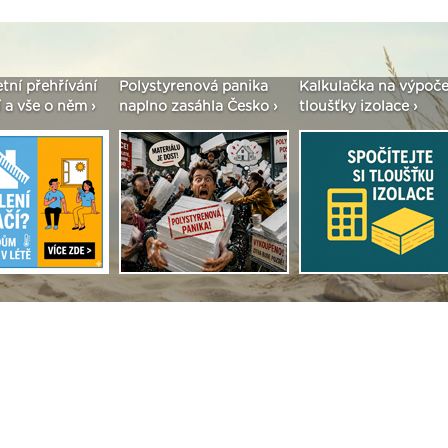
ystyrenová panika
Kalkulačka na výpočet
Seriál: Fasády E
lno zasáhla Česko ›
tloušťky izolace ›
vše podstatné v 