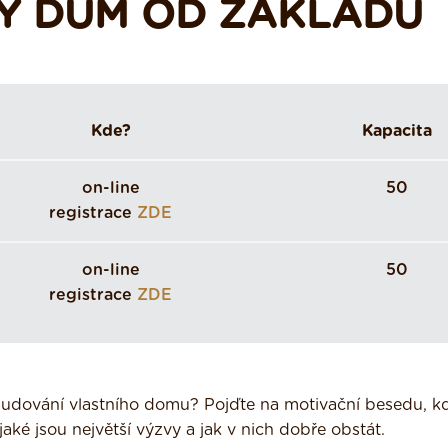
VÝ DŮM OD ZÁKLADŮ
Kde?
Kapacita
on-line
50
registrace
ZDE
on-line
50
registrace
ZDE
ybudování vlastního domu? Pojďte na motivační besedu, k
jaké jsou největší výzvy a jak v nich dobře obstát.