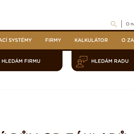
O n
ACÍ SYSTÉMY
FIRMY
KALKULÁTOR
O Z
HLEDÁM FIRMU
HLEDÁM RADU