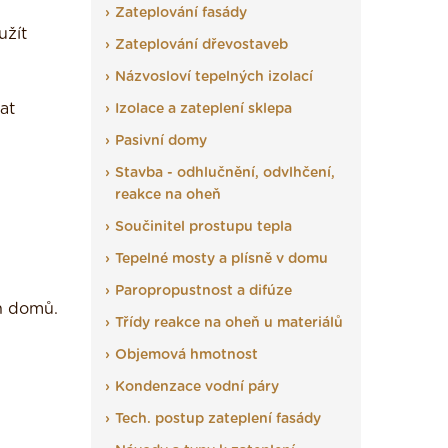
Zateplování fasády
užít
Zateplování dřevostaveb
Názvosloví tepelných izolací
at
Izolace a zateplení sklepa
Pasivní domy
Stavba - odhlučnění, odvlhčení,
reakce na oheň
Součinitel prostupu tepla
Tepelné mosty a plísně v domu
Paropropustnost a difúze
ch domů.
Třídy reakce na oheň u materiálů
Objemová hmotnost
Kondenzace vodní páry
Tech. postup zateplení fasády