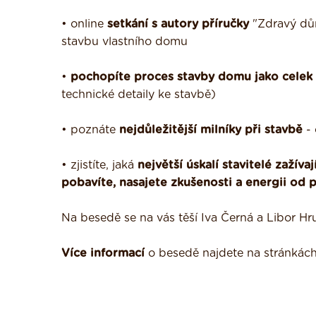
• online
setkání s autory příručky
"Zdravý dům 
stavbu vlastního domu
•
pochopíte proces stavby domu jako celek
technické detaily ke stavbě)
• poznáte
nejdůležitější milníky při stavbě
- 
• zjistíte, jaká
největší úskalí stavitelé zažívaj
pobavíte, nasajete zkušenosti a energii od 
Na besedě se na vás těší Iva Černá a Libor H
Více informací
o besedě najdete na stránkác