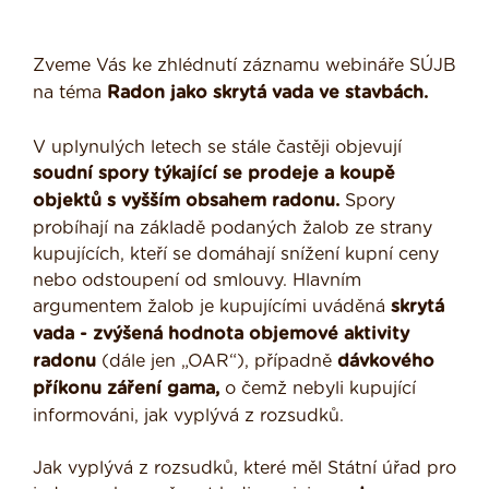
Zveme Vás ke zhlédnutí záznamu webináře SÚJB
na téma
Radon jako skrytá vada ve stavbách.
V uplynulých letech se stále častěji objevují
soudní spory týkající se prodeje a koupě
objektů s vyšším obsahem radonu.
Spory
probíhají na základě podaných žalob ze strany
kupujících, kteří se domáhají snížení kupní ceny
nebo odstoupení od smlouvy. Hlavním
argumentem žalob je kupujícími uváděná
skrytá
vada - zvýšená hodnota objemové aktivity
radonu
(dále jen „OAR“), případně
dávkového
příkonu záření gama,
o čemž nebyli kupující
informováni, jak vyplývá z rozsudků.
Jak vyplývá z rozsudků, které měl Státní úřad pro