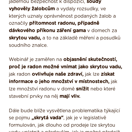
jadernou bezpečnost k dispozici,
soudy
vyhověly žalobcům
a vydaly rozsudky, ve
kterých uznaly oprávněnost podaných žalob a
označily
přítomnost radonu, případně
dávkového příkonu záření gama
v domech za
skrytou vadu,
a to na základě měření a posudků
soudního znalce.
Webinář je zaměřen na
objasnění skutečností,
proč je radon možné vnímat jako skrytou vadu,
jak radon
ovlivňuje naše zdraví,
jak lze
získat
informace o jeho množství v místnostech,
jak
lze množství radonu v domě
snížit
nebo které
stavební prvky na něj
mají vliv.
Dále bude blíže vysvětlena problematika týkající
se pojmu
„skrytá vada“
, jak je v legislativě
formulován, jak dlouho od prodeje lze skrytou