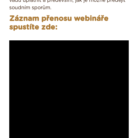
vadu uplatnit a především, jak je možné předejít
soudním sporům.
Záznam přenosu webináře
spustíte zde: