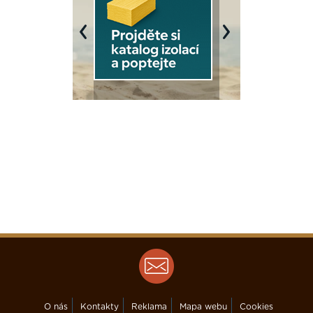
Previous
Next
O nás
Kontakty
Reklama
Mapa webu
Cookies