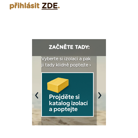
přihlásit
ZDE
.
ZAČNĚTE TADY:
: Fasády ETICS a
Vyberte si izolaci a pak
Vytvořte si vizualiz
dstatné v kostce ›
ji tady klidně poptejte ›
fasády ›
Previous
Next