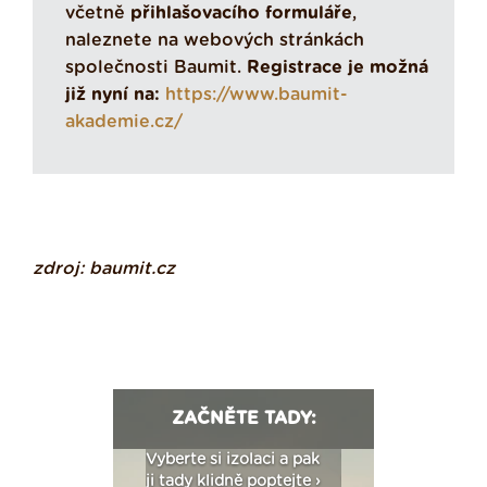
včetně
přihlašovacího formuláře
,
naleznete na webových stránkách
společnosti Baumit.
Registrace je možná
již nyní na:
https://www.baumit-
akademie.cz/
zdroj: baumit.cz
ZAČNĚTE TADY:
: Fasády ETICS a
Vyberte si izolaci a pak
Vytvořte si vizualiz
dstatné v kostce ›
ji tady klidně poptejte ›
fasády ›