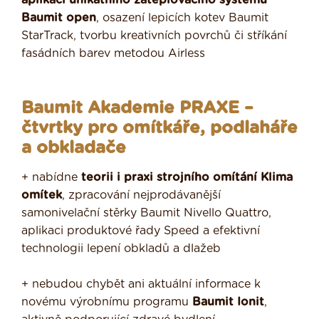
aplikaci unikátního zateplovacího systému
Baumit open
, osazení lepicích kotev Baumit
StarTrack, tvorbu kreativních povrchů či stříkání
fasádních barev metodou Airless
Baumit Akademie PRAXE –
čtvrtky pro omítkáře, podlaháře
a obkladače
+ nabídne
teorii i praxi strojního omítání Klima
omítek
, zpracování nejprodávanější
samonivelační stěrky Baumit Nivello Quattro,
aplikaci produktové řady Speed a efektivní
technologii lepení obkladů a dlažeb
+ nebudou chybět ani aktuální informace k
novému výrobnímu programu
Baumit Ionit
,