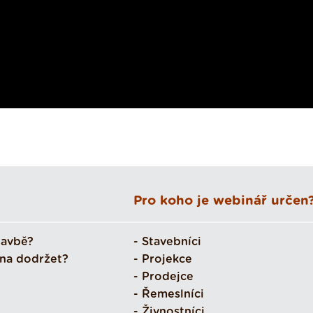
Pro koho je webinář určen
tavbě?
- Stavebníci
nna dodržet?
- Projekce
- Prodejce
- Řemeslníci
- Živnostníci