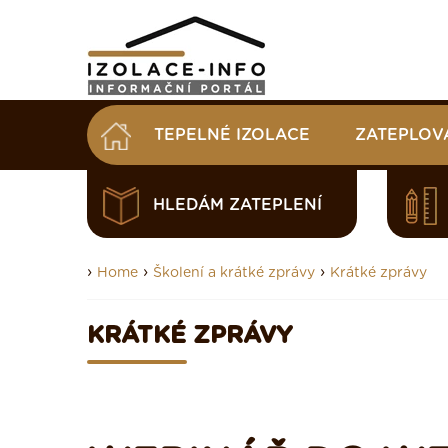
TEPELNÉ IZOLACE
ZATEPLOV
HLEDÁM ZATEPLENÍ
›
›
›
Home
Školení a krátké zprávy
Krátké zprávy
KRÁTKÉ ZPRÁVY