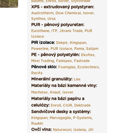
Baumit
,
Enroll
,
Isover
,
Styrotrade
XPS - extrudovaný polystyren:
Austrotherm
,
Dow Chemical
,
Isover
,
Synthos
,
Ursa
PUR - pěnový polyuretan:
Eurothane
,
ITP
,
Jitrans Trade
,
PUR
Izolace
PIR izolace
:
Dekpir
,
Kingspan
,
Powerline
,
PUR Izolace
,
Pama,
Satjam
PE - pěnový polyetylén:
Ekoflex
,
Mirel Trading
,
Fadopex
,
Fastrade
Pěnové sklo
:
Foamglas
,
Ecotechnics
,
Recifa
Minerální granuláty:
Lias
Materiály na bázi kamenné vlny:
Machstav
,
Knauf
,
Isover
Materiály na bázi papíru a
celulózy:
Enroll
,
CIUR
,
Dektrade
Sendvičové desky a systémy:
Kingspan
,
Marcegaglia
,
P-Systems
,
Ruukki
Ovčí vlna:
Naturwool
,
Isolena
,
Jiří