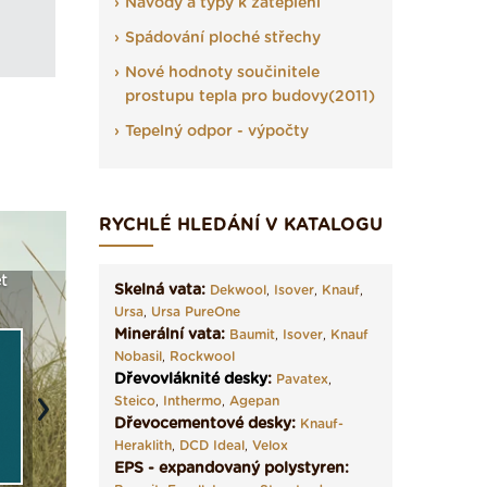
Návody a typy k zateplení
Spádování ploché střechy
Nové hodnoty součinitele
prostupu tepla pro budovy(2011)
Tepelný odpor - výpočty
RYCHLÉ HLEDÁNÍ V KATALOGU
t
Seriál: Fasády ETICS a
Vyberte si izolaci a pak
Vytvořte
Skelná vata:
Dekwool
,
Isover
,
Knauf
,
vše podstatné v kostce ›
ji tady klidně poptejte ›
fasády ›
Ursa
,
Ursa PureOne
Minerální vata:
Baumit
,
Isover
,
Knauf
Nobasil
,
Rockwool
Dřevovláknité desky
:
Pavatex
,
Steico
,
Inthermo
,
Agepan
Next
Dřevocementové desky:
Knauf-
Heraklith
,
DCD Ideal
,
Velox
EPS - expandovaný polystyren: