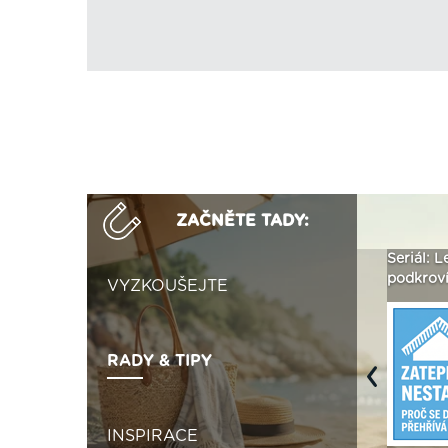
ZAČNĚTE TADY:
ak
Vytvořte si vizualizaci
Není polystyren? My ho
Seriál: L
 ›
fasády ›
seženeme! ›
podkroví
VYZKOUŠEJTE
RADY & TIPY
Previous
INSPIRACE