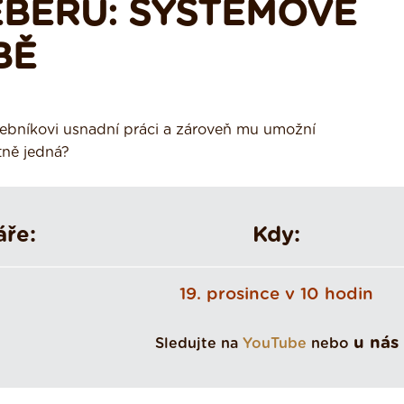
BERU: SYSTÉMOVÉ
BĚ
vebníkovi usnadní práci a zároveň mu umožní
tně jedná?
áře:
Kdy:
19. prosince v 10 hodin
u nás
Sledujte na
YouTube
nebo