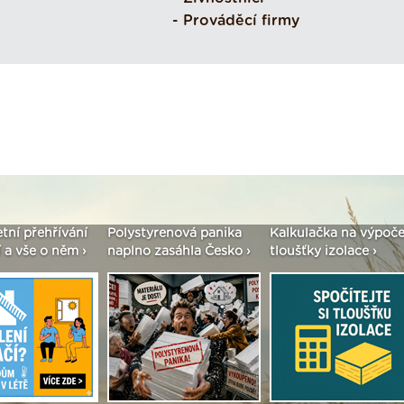
- Prováděcí firmy
etní přehřívání
Polystyrenová panika
Kalkulačka na výpoče
 a vše o něm ›
naplno zasáhla Česko ›
tloušťky izolace ›