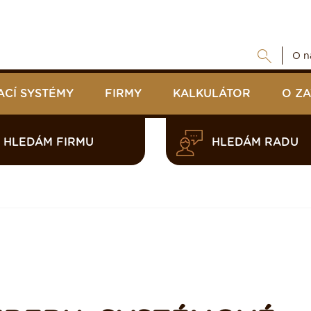
O n
ACÍ SYSTÉMY
FIRMY
KALKULÁTOR
O Z
HLEDÁM FIRMU
HLEDÁM RADU