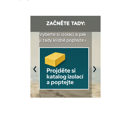
ZAČNĚTE TADY:
: Fasády ETICS a
Vyberte si izolaci a pak
Vytvořte si vizualiz
dstatné v kostce ›
ji tady klidně poptejte ›
fasády ›
Previous
Next