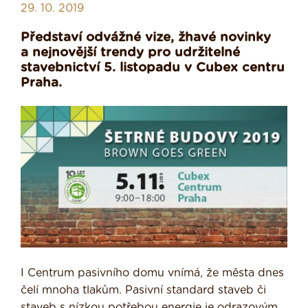
29. 10. 2019
Představí odvážné vize, žhavé novinky
a nejnovější trendy pro udržitelné
stavebnictví 5. listopadu v Cubex centru
Praha.
I Centrum pasivního domu vnímá, že města dnes
čelí mnoha tlakům. Pasivní standard staveb či
staveb s nízkou potřebou energie je odrazovým