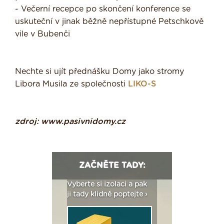
- Večerní recepce po skončení konference se
uskuteční v jinak běžně nepřístupné Petschkově
vile v Bubenči
Nechte si ujít přednášku Domy jako stromy
Libora Musila ze společnosti
LIKO-S
zdroj: www.pasivnidomy.cz
ZAČNĚTE TADY:
: Fasády ETICS a
Vyberte si izolaci a pak
Vytvořte si vizualiz
dstatné v kostce ›
ji tady klidně poptejte ›
fasády ›