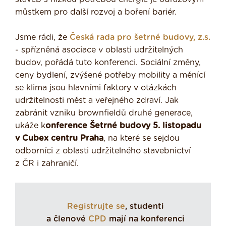
můstkem pro další rozvoj a boření bariér.
Jsme rádi, že
Česká rada pro šetrné budovy, z.s.
- spřízněná asociace v oblasti udržitelných
budov, pořádá tuto konferenci. Sociální změny,
ceny bydlení, zvýšené potřeby mobility a měnící
se klima jsou hlavními faktory v otázkách
udržitelnosti měst a veřejného zdraví. Jak
zabránit vzniku brownfieldů druhé generace,
ukáže k
onference Šetrné budovy 5. listopadu
v Cubex centru Praha
, na které se sejdou
odborníci z oblasti udržitelného stavebnictví
z ČR i zahraničí.
Registrujte se
, studenti
a členové
CPD
mají na konferenci