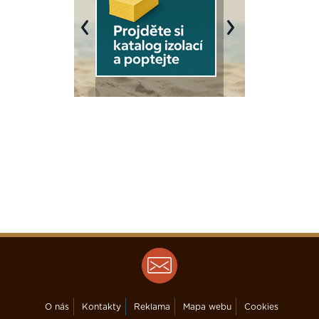
Previous
Next
O nás
Kontakty
Reklama
Mapa webu
Cookies