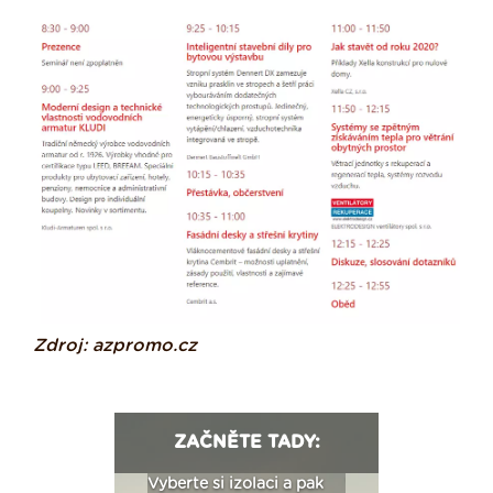
Zdroj: azpromo.cz
ZAČNĚTE TADY:
: Fasády ETICS a
Vyberte si izolaci a pak
Vytvořte si vizualiz