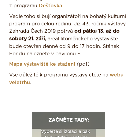
z programu
Dešťovka
.
Vedle toho slibují organizátoři na bohatý kulturní
program pro celou rodinu. Již 43. ročník výstavy
Zahrada Čech 2019 potrvá
od pátku 13. až do
soboty 21. září,
areál litoměřického výstaviště
bude otevřen denně od 9 do 17 hodin. Stánek
Fondu naleznete v pavilonu S.
Mapa výstaviště ke stažení
(pdf)
Vše důležité k programu výstavy čtěte na
webu
veletrhu
.
ZAČNĚTE TADY:
: Fasády ETICS a
Vyberte si izolaci a pak
Vytvořte si vizualiz