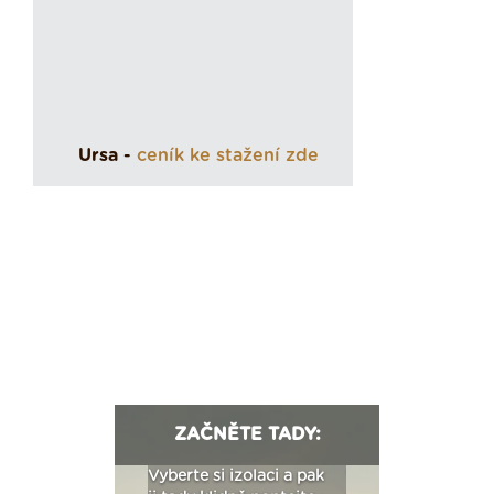
Ursa -
ceník ke stažení zde
ZAČNĚTE TADY:
: Fasády ETICS a
Vyberte si izolaci a pak
Vytvořte si vizualiz