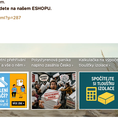
ím.
jdete na našem ESHOPU.
tml?p=287
etní přehřívání
Polystyrenová panika
Kalkulačka na výpoče
 a vše o něm ›
naplno zasáhla Česko ›
tloušťky izolace ›