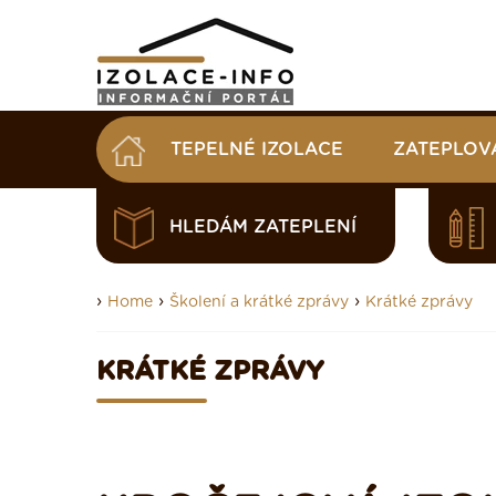
TEPELNÉ IZOLACE
ZATEPLOV
HLEDÁM ZATEPLENÍ
›
›
›
Home
Školení a krátké zprávy
Krátké zprávy
KRÁTKÉ ZPRÁVY