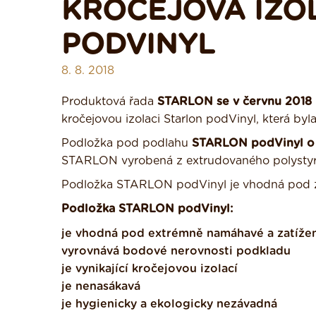
KROČEJOVÁ IZOL
PODVINYL
8. 8. 2018
Produktová řada
STARLON se v červnu 2018 r
kročejovou izolaci Starlon podVinyl, která by
Podložka pod podlahu
STARLON podVinyl o 
STARLON vyrobená z extrudovaného polystyr
Podložka STARLON podVinyl je vhodná pod z
Podložka STARLON podVinyl:
je vhodná pod extrémně namáhavé a zatíže
vyrovnává bodové nerovnosti podkladu
je vynikající kročejovou izolací
je nenasákavá
je hygienicky a ekologicky nezávadná