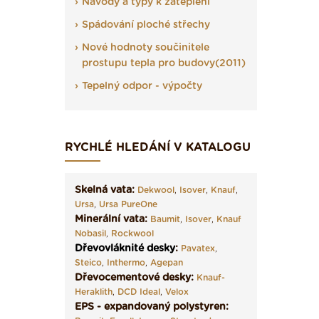
Návody a typy k zateplení
Spádování ploché střechy
Nové hodnoty součinitele
prostupu tepla pro budovy(2011)
Tepelný odpor - výpočty
RYCHLÉ HLEDÁNÍ V KATALOGU
Skelná vata:
Dekwool
,
Isover
,
Knauf
,
Ursa
,
Ursa PureOne
Minerální vata:
Baumit
,
Isover
,
Knauf
Nobasil
,
Rockwool
Dřevovláknité desky
:
Pavatex
,
Steico
,
Inthermo
,
Agepan
Dřevocementové desky:
Knauf-
Heraklith
,
DCD Ideal
,
Velox
EPS - expandovaný polystyren: