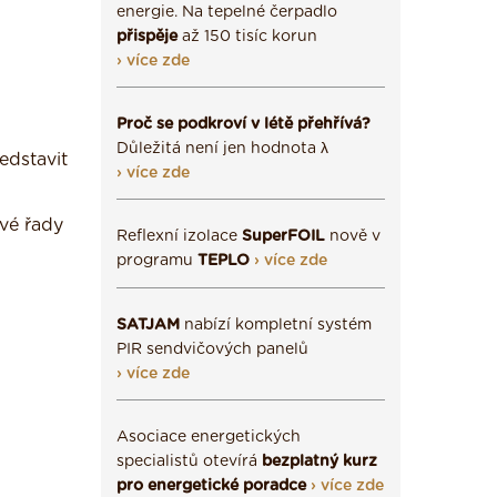
energie. Na tepelné čerpadlo
přispěje
až 150 tisíc korun
› více zde
Proč se podkroví v létě přehřívá?
Důležitá není jen hodnota λ
edstavit
› více zde
ové řady
Reflexní izolace
SuperFOIL
nově v
programu
TEPLO
› více zde
SATJAM
nabízí kompletní systém
PIR sendvičových panelů
› více zde
Asociace energetických
specialistů otevírá
bezplatný kurz
pro energetické poradce
› více zde