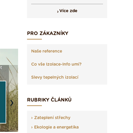
Více zde
PRO ZÁKAZNÍKY
Naše reference
Co vše Izolace-Info umí?
t
Seriál: Fasády ETICS a
Vyberte si izolaci a pak
Vytvořte
vše podstatné v kostce ›
ji tady klidně poptejte ›
fasády ›
Slevy tepelných izolací
RUBRIKY ČLÁNKŮ
Next
Zateplení střechy
Ekologie a energetika