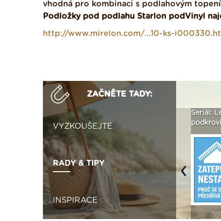
vhodná pro kombinaci s podlahovým topen
Podložky pod podlahu Starlon podVinyl na
http://www.mirelon.com/…10-ks-i000330.h
ZAČNĚTE TADY:
ak
Vytvořte si vizualizaci
Není polystyren? My ho
Seriál: L
 ›
fasády ›
seženeme! ›
podkroví
VYZKOUŠEJTE
RADY & TIPY
Previous
INSPIRACE