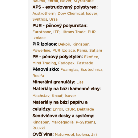
Baumit
,
Enroll
,
Isover
,
Styrotrade
XPS - extrudovaný polystyren:
Austrotherm
,
Dow Chemical
,
Isover
,
Synthos
,
Ursa
PUR - pěnový polyuretan:
Eurothane
,
ITP
,
Jitrans Trade
,
PUR
Izolace
PIR izolace
:
Dekpir
,
Kingspan
,
Powerline
,
PUR Izolace
,
Pama,
Satjam
PE - pěnový polyetylén:
Ekoflex
,
Mirel Trading
,
Fadopex
,
Fastrade
Pěnové sklo
:
Foamglas
,
Ecotechnics
,
Recifa
Minerální granuláty:
Lias
Materiály na bázi kamenné vlny:
Machstav
,
Knauf
,
Isover
Materiály na bázi papíru a
celulózy:
Enroll
,
CIUR
,
Dektrade
Sendvičové desky a systémy:
Kingspan
,
Marcegaglia
,
P-Systems
,
Ruukki
Ovčí vlna:
Naturwool
,
Isolena
,
Jiří