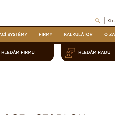
O n
ACÍ SYSTÉMY
FIRMY
KALKULÁTOR
O Z
HLEDÁM FIRMU
HLEDÁM RADU