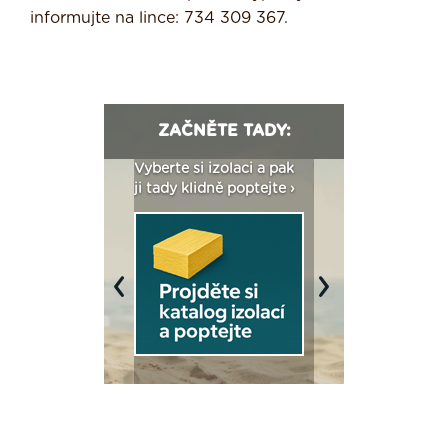
informujte na lince: 734 309 367.
ZAČNĚTE TADY:
: Fasády ETICS a
Vyberte si izolaci a pak
Vytvořte si vizualiz
dstatné v kostce ›
ji tady klidně poptejte ›
fasády ›
Previous
Next