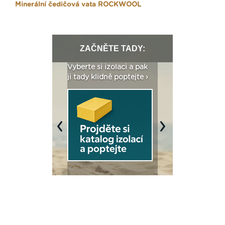
Minerální čedičová vata ROCKWOOL
ZAČNĚTE TADY:
: Fasády ETICS a
Vyberte si izolaci a pak
Vytvořte si vizualiz
dstatné v kostce ›
ji tady klidně poptejte ›
fasády ›
Previous
Next