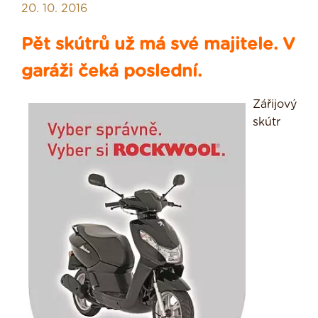
20. 10. 2016
Pět skútrů už má své majitele. V
garáži čeká poslední.
Zářijový
skútr