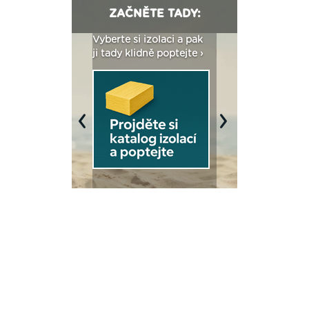
ZAČNĚTE TADY:
: Fasády ETICS a
Vyberte si izolaci a pak
Vytvořte si vizualiz
dstatné v kostce ›
ji tady klidně poptejte ›
fasády ›
Previous
Next