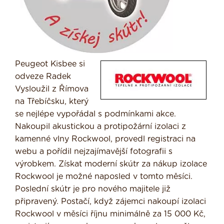
Peugeot Kisbee si
odveze Radek
Vysloužil z Římova
na Třebíčsku, který
se nejlépe vypořádal s podmínkami akce.
Nakoupil akustickou a protipožární izolaci z
kamenné vlny Rockwool, provedl registraci na
webu a pořídil nejzajímavější fotografii s
výrobkem. Získat moderní skútr za nákup izolace
Rockwool je možné naposled v tomto měsíci.
Poslední skútr je pro nového majitele již
připravený. Postačí, když zájemci nakoupí izolaci
Rockwool v měsíci říjnu minimálně za 15 000 Kč,