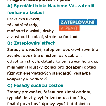
A) Speciální blok: Naučíme Vás zateplit
foukanou izolací
Praktická ukázka,
základní zásady,
možnosti a úskalí, druhy
a vlastnosti izolací, stroje na foukání
B) Zateplování střech
Zásady provádění, zateplení podkroví zevnitř a
zvenku, použití a umístění parozábran,
odvětrání střech, detaily kolem střešního okna,
minimální tloušťky izolací pro dosažení dotací i
různých energetických standardů, vestavba
koupelny v podkroví
C) Fasády suchou cestou
Zásady provádění, řešení pro zimní období,
typické detaily, výběr izolantu a tloušťky,
finální povrchové úpravy, využití dotačních