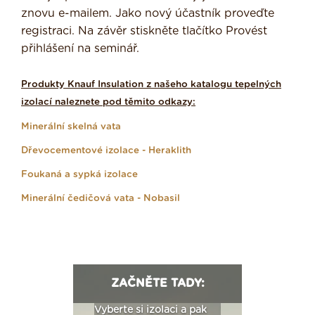
znovu e-mailem. Jako nový účastník proveďte
registraci. Na závěr stiskněte tlačítko Provést
přihlášení na seminář.
Produkty Knauf Insulation z našeho katalogu tepelných
izolací naleznete pod těmito odkazy:
Minerální skelná vata
Dřevocementové izolace - Heraklith
Foukaná a sypká izolace
Minerální čedičová vata - Nobasil
ZAČNĚTE TADY:
: Fasády ETICS a
Vyberte si izolaci a pak
Vytvořte si vizualiz