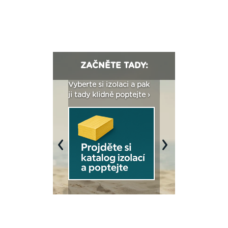
ZAČNĚTE TADY:
: Fasády ETICS a
Vyberte si izolaci a pak
Vytvořte si vizualiz
dstatné v kostce ›
ji tady klidně poptejte ›
fasády ›
Previous
Next