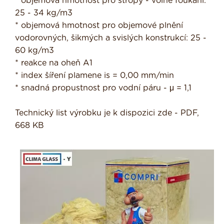
* objemová hmotnost pro stropy - volné foukání:
25 - 34 kg/m3
* objemová hmotnost pro objemové plnění
vodorovných, šikmých a svislých konstrukcí: 25 -
60 kg/m3
* reakce na oheň A1
* index šíření plamene is = 0,00 mm/min
* snadná propustnost pro vodní páru - μ = 1,1
Technický list výrobku je k dispozici zde - PDF,
668 KB