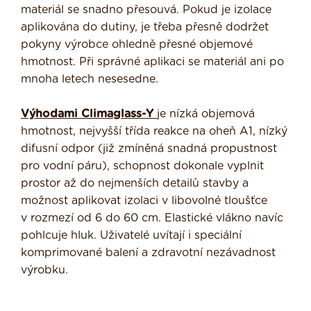
materiál se snadno přesouvá. Pokud je izolace
aplikována do dutiny, je třeba přesně dodržet
pokyny výrobce ohledně přesné objemové
hmotnost. Při správné aplikaci se materiál ani po
mnoha letech nesesedne.
Výhodami Climaglass-Y
je nízká objemová
hmotnost, nejvyšší třída reakce na oheň A1, nízký
difusní odpor (již zmíněná snadná propustnost
pro vodní páru), schopnost dokonale vyplnit
prostor až do nejmenších detailů stavby a
možnost aplikovat izolaci v libovolné tloušťce
v rozmezí od 6 do 60 cm. Elastické vlákno navíc
pohlcuje hluk. Uživatelé uvítají i speciální
komprimované balení a zdravotní nezávadnost
výrobku.