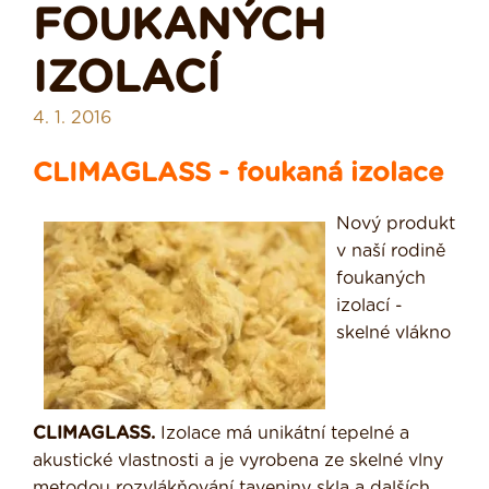
FOUKANÝCH
IZOLACÍ
4. 1. 2016
CLIMAGLASS - foukaná izolace
Nový produkt
v naší rodině
foukaných
izolací -
skelné vlákno
CLIMAGLASS.
Izolace má unikátní tepelné a
akustické vlastnosti a je vyrobena ze skelné vlny
metodou rozvlákňování taveniny skla a dalších