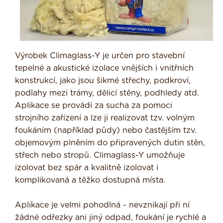
Výrobek Climaglass-Y je určen pro stavební
tepelné a akustické izolace vnějších i vnitřních
konstrukcí, jako jsou šikmé střechy, podkroví,
podlahy mezi trámy, dělicí stěny, podhledy atd.
Aplikace se provádí za sucha za pomoci
strojního zařízení a lze ji realizovat tzv. volným
foukáním (například půdy) nebo častějším tzv.
objemovým plněním do připravených dutin stěn,
střech nebo stropů. Climaglass-Y umožňuje
izolovat bez spár a kvalitně izolovat i
komplikovaná a těžko dostupná místa.
Aplikace je velmi pohodlná - nevznikají při ní
žádné odřezky ani jiný odpad, foukání je rychlé a