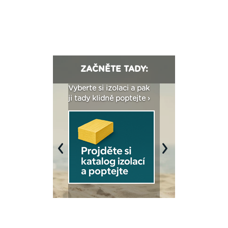
ZAČNĚTE TADY:
: Fasády ETICS a
Vyberte si izolaci a pak
Vytvořte si vizualiz
dstatné v kostce ›
ji tady klidně poptejte ›
fasády ›
Previous
Next