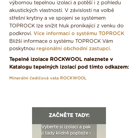
výbornou tepelnou izolaci a potěší i z pohledu
akustických vlastností. V závislosti na volbě
střešní krytiny a ve spojení se systémem
TOPROCK lze snížit hluk pronikající z venku do
podkroví.
Více informací o systému TOPROCK
Bližší informace o systému TOPROCK Vám
poskytnou
regionální obchodní zastupci
.
Tepelné izolace ROCKWOOL naleznete v
Katalogu tepelných izolací pod tímto odkazem:
Minerální čedičová vata ROCKWOOL
ZAČNĚTE TADY:
: Fasády ETICS a
Vyberte si izolaci a pak
Vytvořte si vizualiz
dstatné v kostce ›
ji tady klidně poptejte ›
fasády ›