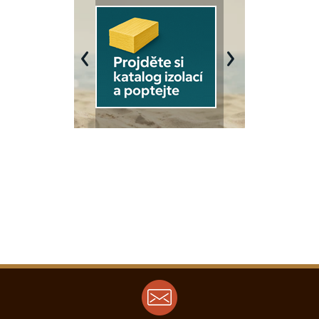
Previous
Next