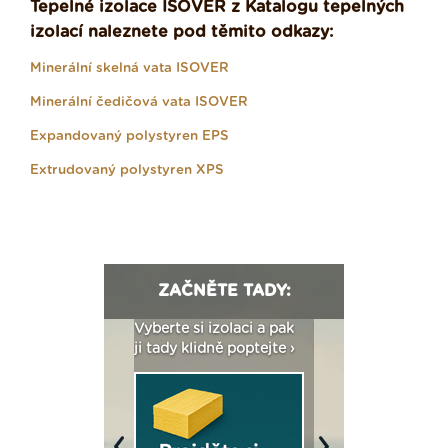
Tepelné izolace ISOVER z Katalogu tepelných
izolací naleznete pod těmito odkazy:
Minerální skelná vata ISOVER
Minerální čedičová vata ISOVER
Expandovaný polystyren EPS
Extrudovaný polystyren XPS
ZAČNĚTE TADY:
: Fasády ETICS a
Vyberte si izolaci a pak
Vytvořte si vizualiz
dstatné v kostce ›
ji tady klidně poptejte ›
fasády ›