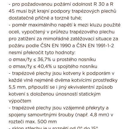
- pro požadovanou požární odolnost R 30 a R
45 musí být krajní podpory trapézových plechů
dostatečně příčně a torzně tuhé;
- poměr maximálního napětí k mezi kluzu použité
oceli, vypočtený v průřezu trapézového plechu
pro zatížení za mimořádné zatěžovací situace za
požáru podle ČSN EN 1990 a ČSN EN 1991-1-2
nesmí překročit tyto hodnoty:
o σmax/fy ≤ 36,7% u prostého nosníku
o σmax/fy ≤ 40,4% u spojitého nosníku
- trapézové plechy jsou kotveny k podporám v
každé vlně nejméně dvěma kotvícími prostředky
5,5 mm, připouští se i jiný ekvivalentní způsob
kotvení s doloženou únosností statickým
výpočtem
- trapézové plechy jsou vzájemně překryty a
spojeny samovrtnými šrouby (např. 4,8 mm) v
rozteči max. 500 mm
- sklon střechy je v rozpětí od 0° do 15°