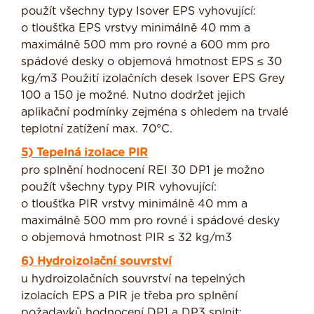
použít všechny typy Isover EPS vyhovující:
o tloušťka EPS vrstvy minimálně 40 mm a
maximálně 500 mm pro rovné a 600 mm pro
spádové desky o objemová hmotnost EPS ≤ 30
kg/m3 Použití izolačních desek Isover EPS Grey
100 a 150 je možné. Nutno dodržet jejich
aplikační podmínky zejména s ohledem na trvalé
teplotní zatížení max. 70°C.
5) Tepelná izolace PIR
pro splnění hodnocení REI 30 DP1 je možno
použít všechny typy PIR vyhovující:
o tloušťka PIR vrstvy minimálně 40 mm a
maximálně 500 mm pro rovné i spádové desky
o objemová hmotnost PIR ≤ 32 kg/m3
6) Hydroizolační souvrství
u hydroizolačních souvrství na tepelných
izolacích EPS a PIR je třeba pro splnění
požadavků hodnocení DP1 a DP3 splnit: