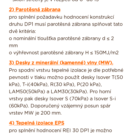
2) Parotěsná zábrana
pro splnění požadavku hodnocení konstrukcí
druhu DP1 musí parotěsná zábrana splňovat tato
dvě kritéria:
o nominální tloušťka parotěsné zábrany d ≤ 2
mm
o výhřevnost parotěsné zábrany H ≤ 150MJ/m2
3) Desky z minerální (kamenné) vlny (MW).
Pro spodní vrstvu tepelné izolace je dle potřebné
pevnosti v tlaku možno použít desky Isover T(50
kPa), T-i(40kPa), R(30 kPa), P(20 kPa),
LAM50(50kPa) a LAM30(30kPa). Pro horní
vrstvy pak desky Isover S (70kPa) a Isover S-i
(60kPa). Doporučený vzájemný posun spár
vrstev MW je 200 mm.
4) Tepelná izolace EPS
pro splnění hodnocení REI 30 DP1 je možno