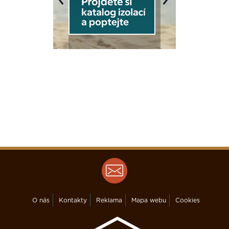
Previous
Next
O nás
Kontakty
Reklama
Mapa webu
Cookies