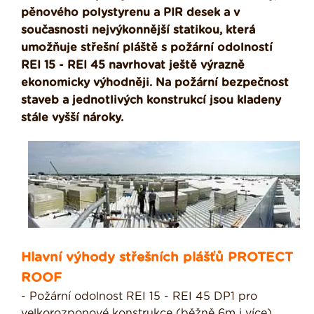
pěnového polystyrenu a PIR desek a v
současnosti nejvýkonnější statikou, která
umožňuje střešní pláště s požární odolností
REI 15 - REI 45 navrhovat ještě výrazně
ekonomicky výhodněji. Na požární bezpečnost
staveb a jednotlivých konstrukcí jsou kladeny
stále vyšší nároky.
Hlavní výhody střešních plášťů PROTECT
ROOF
- Požární odolnost REI 15 - REI 45 DP1 pro
velkorozponové konstrukce (běžně 6m i více).