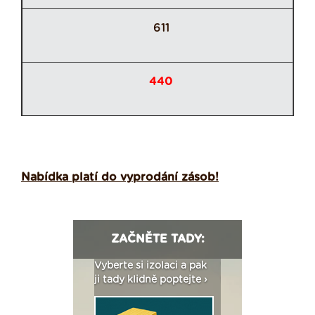
611
440
Nabídka platí do vyprodání zásob!
ZAČNĚTE TADY:
: Fasády ETICS a
Vyberte si izolaci a pak
Vytvořte si vizualiz
dstatné v kostce ›
ji tady klidně poptejte ›
fasády ›