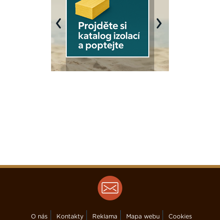
Previous
Next
O nás
Kontakty
Reklama
Mapa webu
Cookies