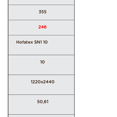
355
246
Hofatex SN1 10
10
1220x2440
50,61