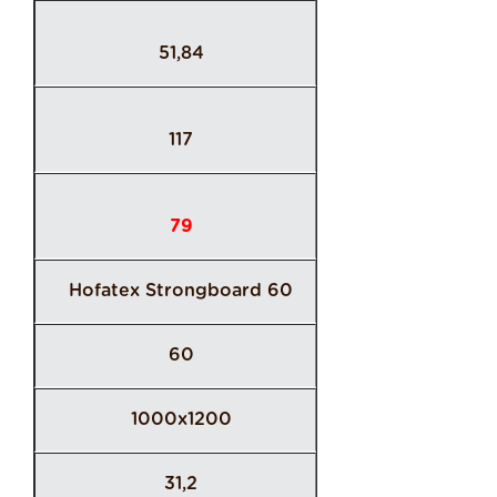
51,84
117
79
Hofatex Strongboard 60
60
1000x1200
31,2