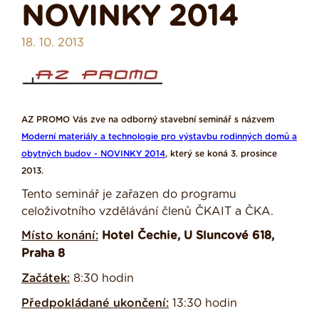
NOVINKY 2014
18. 10. 2013
AZ PROMO Vás zve na odborný stavební seminář s názvem
Moderní materiály a technologie pro výstavbu rodinných domů a
obytných budov - NOVINKY 2014
, který se koná 3. prosince
2013.
Tento seminář je zařazen do programu
celoživotního vzdělávání členů ČKAIT a ČKA.
Místo konání:
Hotel Čechie, U Sluncové 618,
Praha 8
Začátek:
8:30 hodin
Předpokládané ukončení:
13:30 hodin