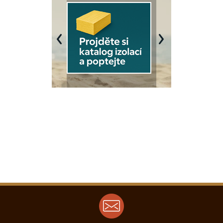
Previous
Next