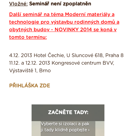
Vložné:
Seminář není zpoplatněn
Další seminář na téma Moderní materiály a
technologie pro výstavbu rodinných domů a
obytných budov - NOVINKY 2014 se koná v
tomto termínu:
4.12. 2013 Hotel Čechie, U Sluncové 618, Praha 8
11.12. a 12.12. 2013 Kongresové centrum BVV,
Výstaviště 1, Brno
PŘIHLÁŠKA ZDE
ZAČNĚTE TADY:
: Fasády ETICS a
Vyberte si izolaci a pak
Vytvořte si vizualiz
dstatné v kostce ›
ji tady klidně poptejte ›
fasády ›