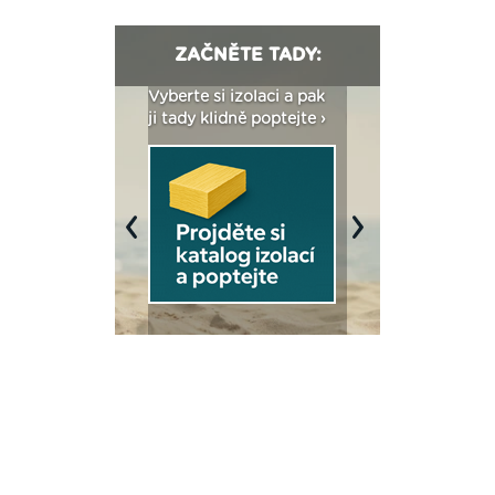
ZAČNĚTE TADY:
: Fasády ETICS a
Vyberte si izolaci a pak
Vytvořte si vizualiz
dstatné v kostce ›
ji tady klidně poptejte ›
fasády ›
Previous
Next