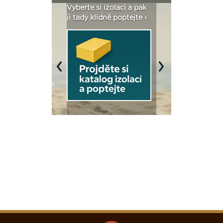
: Fasády ETICS a
Vyberte si izolaci a pak
Vytvořte si vizualiz
dstatné v kostce ›
ji tady klidně poptejte ›
fasády ›
Previous
Next