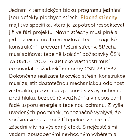
Jedním z tematických bloků programu jednání
jsou defekty plochých střech.
Ploché střechy
mají svá specifika, která je zapotřebí respektovat
již ve fázi projektu. Návrh střechy musí plně a
jednoznačně určit materiálové, technologické,
konstrukční i provozní řešení střechy. Střecha
musí splňovat tepelně izolační požadavky ČSN
73 0540 : 2002. Akustické vlastnosti musí
odpovídat požadavkům normy ČSN 73 0532.
Dokončená realizace takovéto střešní konstrukce
musí zajistit dostatečnou mechanickou odolnost
a stabilitu, požární bezpečnost stavby, ochranu
proti hluku, bezpečné využívání a v neposlední
řadě úsporu energie a tepelnou ochranu. Z výše
uvedených podmínek jednoznačně vyplývá, že
správná volba a použití tepelné izolace má
zásadní vliv na výsledný efekt. S nejčastějšími
vadami způsobenými nevhodným výběrem a