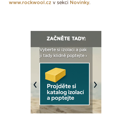
www.rockwool.cz
v sekci
Novinky
.
ZAČNĚTE TADY:
: Fasády ETICS a
Vyberte si izolaci a pak
Vytvořte si vizualiz
dstatné v kostce ›
ji tady klidně poptejte ›
fasády ›
Previous
Next