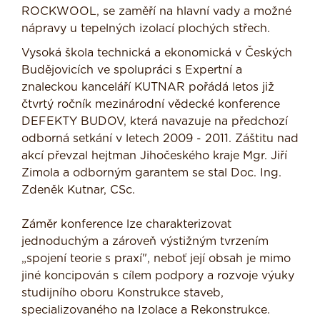
ROCKWOOL, se zaměří na hlavní vady a možné
nápravy u tepelných izolací plochých střech.
Vysoká škola technická a ekonomická v Českých
Budějovicích ve spolupráci s Expertní a
znaleckou kanceláří KUTNAR pořádá letos již
čtvrtý ročník mezinárodní vědecké konference
DEFEKTY BUDOV, která navazuje na předchozí
odborná setkání v letech 2009 - 2011. Záštitu nad
akcí převzal hejtman Jihočeského kraje Mgr. Jiří
Zimola a odborným garantem se stal Doc. Ing.
Zdeněk Kutnar, CSc.
Záměr konference lze charakterizovat
jednoduchým a zároveň výstižným tvrzením
„spojení teorie s praxí", neboť její obsah je mimo
jiné koncipován s cílem podpory a rozvoje výuky
studijního oboru Konstrukce staveb,
specializovaného na Izolace a Rekonstrukce.