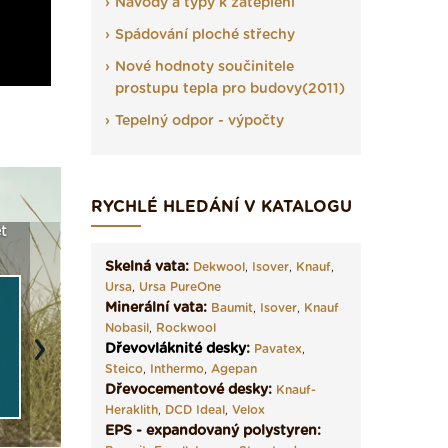
Návody a typy k zateplení
Spádování ploché střechy
Nové hodnoty součinitele
prostupu tepla pro budovy(2011)
Tepelný odpor - výpočty
RYCHLÉ HLEDÁNÍ V KATALOGU
a
Vyberte si izolaci a pak
Vytvořte si vizualizaci
Není po
e ›
ji tady klidně poptejte ›
fasády ›
seženem
Skelná vata:
Dekwool
,
Isover
,
Knauf
,
Ursa
,
Ursa PureOne
Minerální vata:
Baumit
,
Isover
,
Knauf
Nobasil
,
Rockwool
Dřevovláknité desky
:
Pavatex
,
Next
Steico
,
Inthermo
,
Agepan
Dřevocementové desky:
Knauf-
Heraklith
,
DCD Ideal
,
Velox
EPS - expandovaný polystyren: