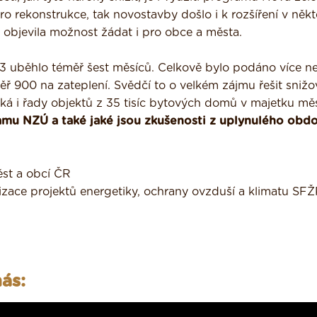
 rekonstrukce, tak novostavby došlo i k rozšíření v něk
 objevila možnost žádat i pro obce a města.
3 uběhlo téměř šest měsíců. Celkově bylo podáno více n
ř 900 na zateplení. Svědčí to o velkém zájmu řešit snižo
ká i řady objektů z 35 tisíc bytových domů v majetku mě
amu NZÚ a také jaké jsou zkušenosti z uplynulého obd
st a obcí ČR
lizace projektů energetiky, ochrany ovzduší a klimatu SF
ás: