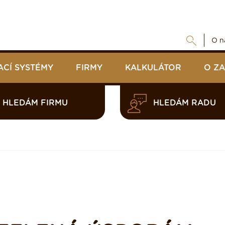
O n
ACÍ SYSTÉMY
FIRMY
KALKULÁTOR
O Z
HLEDÁM FIRMU
HLEDÁM RADU