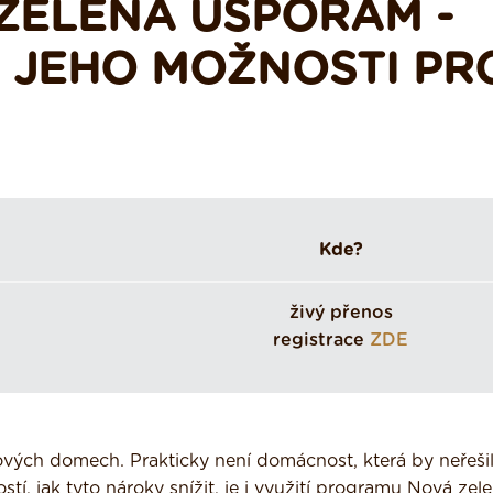
ZELENÁ ÚSPORÁM -
 JEHO MOŽNOSTI PR
Kde?
živý přenos
registrace
ZDE
tových domech. Prakticky není domácnost, která by neřeši
tí, jak tyto nároky snížit, je i využití programu Nová zel