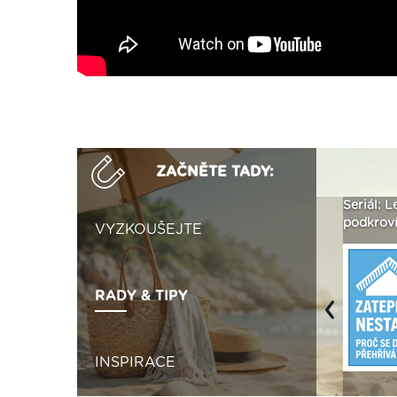
ZAČNĚTE TADY:
Není polystyren? My ho
Seriál: Letní přehřívání
Polystyr
seženeme! ›
podkroví a vše o něm ›
naplno z
VYZKOUŠEJTE
RADY & TIPY
Previous
INSPIRACE