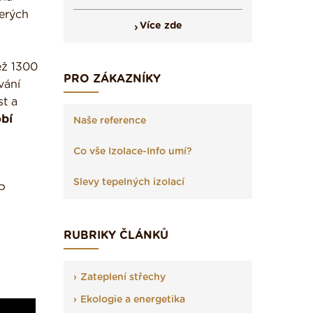
terých
Více zde
ež 1300
PRO ZÁKAZNÍKY
vání
st a
obí
Naše reference
Co vše Izolace-Info umí?
Slevy tepelných izolací
ŽP
RUBRIKY ČLÁNKŮ
Zateplení střechy
Ekologie a energetika