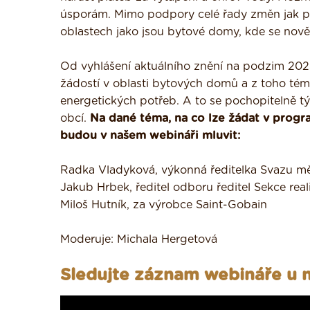
úsporám. Mimo podpory celé řady změn jak pro
oblastech jako jsou bytové domy, kde se nově
Od vyhlášení aktuálního znění na podzim 202
žádostí v oblasti bytových domů a z toho témě
energetických potřeb. A to se pochopitelně tý
obcí.
Na dané téma, na co lze žádat v progr
budou v našem webináři mluvit:
Radka Vladyková, výkonná ředitelka Svazu mě
Jakub Hrbek, ředitel odboru ředitel Sekce rea
Miloš Hutník, za výrobce Saint-Gobain
Moderuje: Michala Hergetová
Sledujte záznam webináře u n