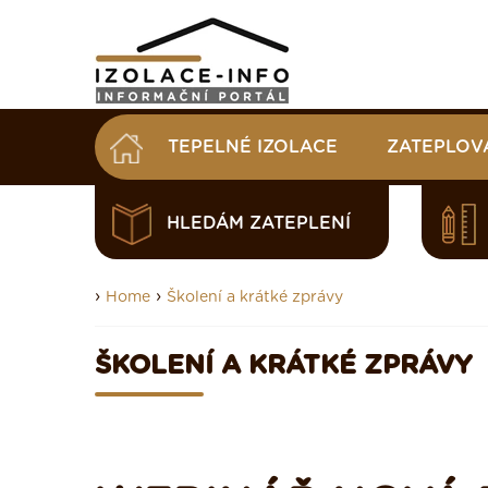
TEPELNÉ IZOLACE
ZATEPLOV
HLEDÁM ZATEPLENÍ
›
›
Home
Školení a krátké zprávy
ŠKOLENÍ A KRÁTKÉ ZPRÁVY