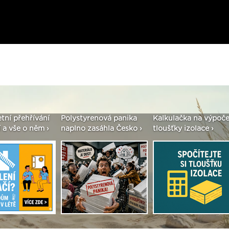
enová panika
Kalkulačka na výpočet
Seriál: Fasády ETICS 
asáhla Česko ›
tloušťky izolace ›
vše podstatné v kostc