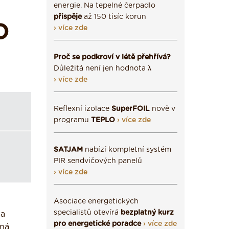
energie. Na tepelné čerpadlo
přispěje
až 150 tisíc korun
O
› více zde
Proč se podkroví v létě přehřívá?
Důležitá není jen hodnota λ
› více zde
Reflexní izolace
SuperFOIL
nově v
programu
TEPLO
› více zde
SATJAM
nabízí kompletní systém
PIR sendvičových panelů
› více zde
Asociace energetických
specialistů otevírá
bezplatný kurz
la
pro energetické poradce
› více zde
ená