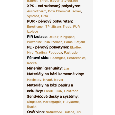
Baumit
,
Enroll
,
Isover
,
Styrotrade
XPS - extrudovaný polystyren:
Austrotherm
,
Dow Chemical
,
Isover
,
Synthos
,
Ursa
PUR - pěnový polyuretan:
Eurothane
,
ITP
,
Jitrans Trade
,
PUR
Izolace
PIR izolace
:
Dekpir
,
Kingspan
,
Powerline
,
PUR Izolace
,
Pama,
Satjam
PE - pěnový polyetylén:
Ekoflex
,
Mirel Trading
,
Fadopex
,
Fastrade
Pěnové sklo
:
Foamglas
,
Ecotechnics
,
Recifa
Minerální granuláty:
Lias
Materiály na bázi kamenné vlny:
Machstav
,
Knauf
,
Isover
Materiály na bázi papíru a
celulózy:
Enroll
,
CIUR
,
Dektrade
Sendvičové desky a systémy:
Kingspan
,
Marcegaglia
,
P-Systems
,
Ruukki
Ovčí vlna:
Naturwool
,
Isolena
,
Jiří