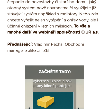
čerpadlo do novostavby či staršího domu, jaký
otopný systém nově navrhneme či využijete již
stávající systém například s radiátory. Nebo zda
chcete vyřešit nejen vytápění a ohřev vody, ale i
účinné chlazení v letních měsících.
To vše a
mnohé další ve webináři společnosti CIUR a.s.
Přednášející:
Vladimír Pecha, Obchodní
manager aplikací TZB
ZAČNĚTE TADY:
: Fasády ETICS a
Vyberte si izolaci a pak
Vytvořte si vizualiz
dstatné v kostce ›
ji tady klidně poptejte ›
fasády ›