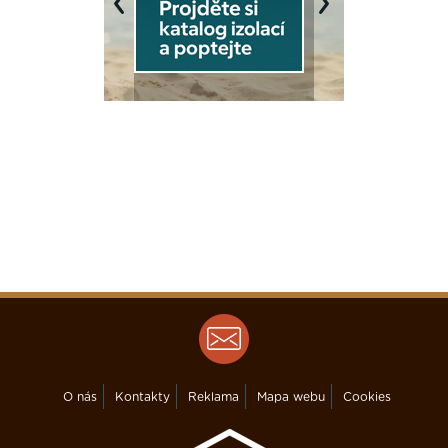
Previous
Next
O nás
Kontakty
Reklama
Mapa webu
Cookies