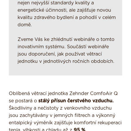
nejen nejvyšší standardy kvality a
energetické účinnosti, ale zajišťuje novou
kvalitu zdravého bydlení a pohodlí v celém
domě.
Zveme Vás ke zhlédnutí webináře o tomto
inovativním systému. Součástí webináře
jsou doporučení, jak používat větrací
jednotku v jednotlivých ročních obdobích.
Oblíbená větrací jednotka Zehnder ComfoAir Q
se postará o
stálý přísun čerstvého vzduchu.
Škodliviny a nečistoty z venkovního vzduchu
jsou zachytávány v jemných filtrech a výkonný
entalpický výměník zajišťuje komfortní rekuperaci
tepla, vlhkosti a chladu až z
95 %
.