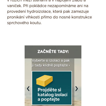
v rozích mezi stěnami a v napojení žlabů a
vaniček. Při pokládce nezapomínáme ani na
provedení hydroizolace, která pak zamezuje
pronikání vlhkosti přímo do nosné konstrukce
sprchového koutu.
ZAČNĚTE TADY:
: Fasády ETICS a
Vyberte si izolaci a pak
Vytvořte si vizualiz
dstatné v kostce ›
ji tady klidně poptejte ›
fasády ›
Previous
Next