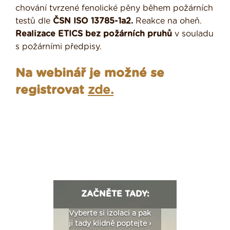
chování tvrzené fenolické pěny během požárních
testů dle
ČSN ISO 13785-1a2.
Reakce na oheň.
Realizace ETICS bez požárních pruhů
v souladu
s požárními předpisy.
Na webinář je možné se
registrovat
zde.
ZAČNĚTE TADY:
: Fasády ETICS a
Vyberte si izolaci a pak
Vytvořte si vizualiz
dstatné v kostce ›
ji tady klidně poptejte ›
fasády ›