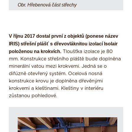
Obr. Hřebenová část střechy
V říjnu 2017 dostal první z objektů (ponese název
IRIS) střešní plášť s dřevovláknitou izolací Isolair
položenou na krokvích.
Tloušťka izolace je 80
mm. Konstrukce střešního pláště bude doplněna
minerální vatou mezi krokvemi. Jedná se o
difúzně otevřený systém. Ocelová nosná
konstrukce krovu je doplněna dřevěnými
krokvemi a kleštinami. Kleštiny v interiéru
zůstanou pohledové.