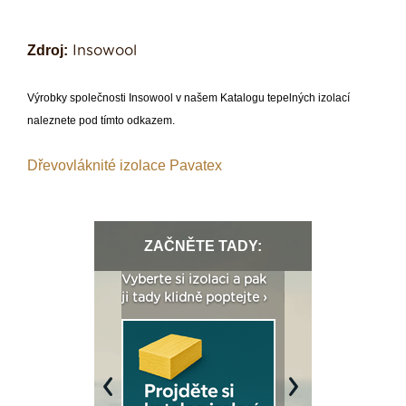
Zdroj:
Insowool
Výrobky společnosti Insowool v našem
Katalogu tepelných izolací
naleznete pod tímto odkazem.
Dřevovláknité izolace Pavatex
ZAČNĚTE TADY:
: Fasády ETICS a
Vyberte si izolaci a pak
Vytvořte si vizualiz
dstatné v kostce ›
ji tady klidně poptejte ›
fasády ›
Previous
Next