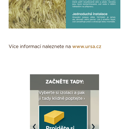
Více informací naleznete na
www.ursa.cz
ZAČNĚTE TADY:
: Fasády ETICS a
Vyberte si izolaci a pak
Vytvořte si vizualiz
dstatné v kostce ›
ji tady klidně poptejte ›
fasády ›