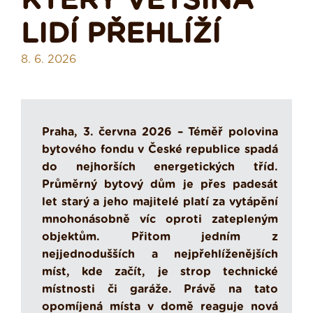
KTERÝ VĚTŠINA
LIDÍ PŘEHLÍŽÍ
8. 6. 2026
Praha, 3. června 2026 – Téměř polovina
bytového fondu v České republice spadá
do nejhorších energetických tříd.
Průměrný bytový dům je přes padesát
let starý a jeho majitelé platí za vytápění
mnohonásobně víc oproti zatepleným
objektům. Přitom jedním z
nejjednodušších a nejpřehlíženějších
míst, kde začít, je strop technické
místnosti či garáže. Právě na tato
opomíjená místa v domě reaguje nová