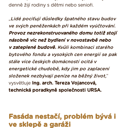
denně žijí rodiny s dětmi nebo senioři.
„
Lidé pociťují důsledky špatného stavu budov
ve svých peněženkách při každém
vyúčtování.
Provoz nezrekonstruovaného domu totiž stojí
násobně víc než bydlení
v novostavbě nebo
v zateplené budově.
Kvůli kombinaci starého
bytového fondu
a vysokých cen energií se pak
stále více českých domácností ocitá v
energetické chudobě,
kdy jim po zaplacení
složenek nezbývají peníze na běžný život,
“
vysvětluje
Ing. arch.
Tereza Vojancová,
technická poradkyně společnosti URSA.
Fasáda nestačí, problém bývá i
ve sklepě a garáži