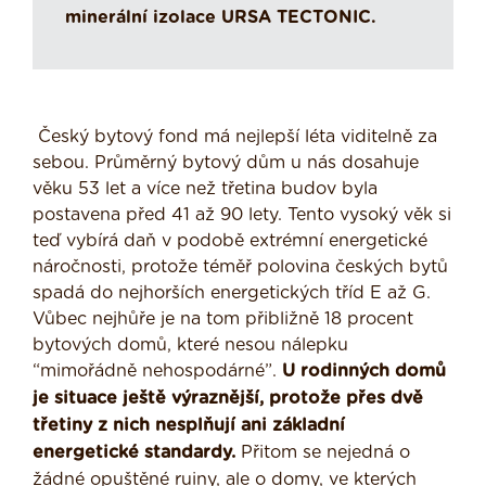
minerální izolace URSA TECTONIC.
Český bytový fond má nejlepší léta viditelně za
sebou. Průměrný bytový dům u nás dosahuje
věku 53 let a více než třetina budov byla
postavena před 41 až 90 lety. Tento vysoký věk si
teď vybírá daň v podobě extrémní energetické
náročnosti, protože téměř polovina českých bytů
spadá do nejhorších energetických tříd E až G.
Vůbec nejhůře je na tom přibližně 18 procent
bytových domů, které nesou nálepku
“mimořádně nehospodárné”.
U rodinných domů
je situace ještě výraznější, protože přes dvě
třetiny z nich nesplňují ani základní
energetické standardy.
Přitom se nejedná o
žádné opuštěné ruiny, ale o domy, ve kterých