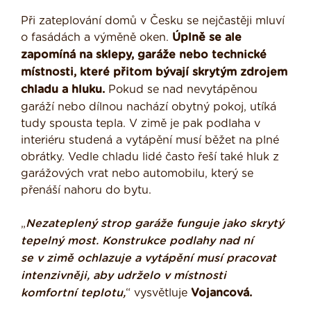
Při zateplování domů v Česku se nejčastěji mluví
o fasádách a výměně oken.
Úplně se ale
zapomíná na sklepy, garáže nebo technické
místnosti, které přitom bývají skrytým zdrojem
chladu a hluku.
Pokud se nad nevytápěnou
garáží nebo dílnou nachází obytný pokoj, utíká
tudy spousta tepla. V zimě je pak podlaha v
interiéru studená a vytápění musí běžet na plné
obrátky. Vedle chladu lidé často řeší také hluk z
garážových vrat nebo automobilu, který se
přenáší nahoru do bytu.
„
Nezateplený strop garáže funguje jako skrytý
tepelný most. Konstrukce podlahy nad ní
se
v zimě ochlazuje a vytápění musí pracovat
intenzivněji, aby udrželo v místnosti
komfortní
teplotu,
“ vysvětluje
Vojancová.