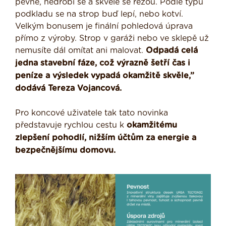
pevné, nedrobí se a skvěle se řežou. Podle typu
podkladu se na strop buď lepí, nebo kotví.
Velkým bonusem je finální pohledová úprava
přímo z výroby. Strop v garáži nebo ve sklepě už
nemusíte dál omítat ani malovat.
Odpadá celá
jedna stavební fáze, což výrazně šetří čas i
peníze a výsledek vypadá okamžitě skvěle,”
dodává Tereza Vojancová.
Pro koncové uživatele tak tato novinka
představuje rychlou cestu k
okamžitému
zlepšení pohodlí, nižším účtům za energie a
bezpečnějšímu domovu.