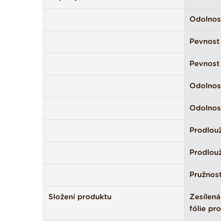
Odolnost
Pevnost 
Pevnost 
Odolnost
Odolnost
Prodlouž
Prodlouž
Pružnost
Složení produktu
Zesílen
fólie pr