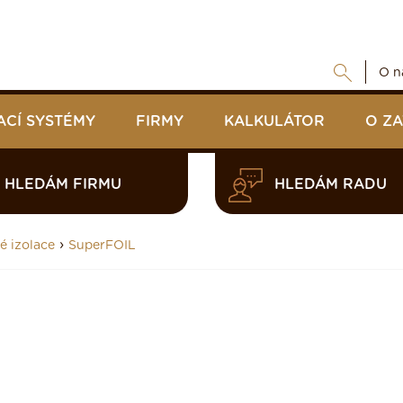
O n
ACÍ SYSTÉMY
FIRMY
KALKULÁTOR
O Z
HLEDÁM FIRMU
HLEDÁM RADU
›
é izolace
SuperFOIL