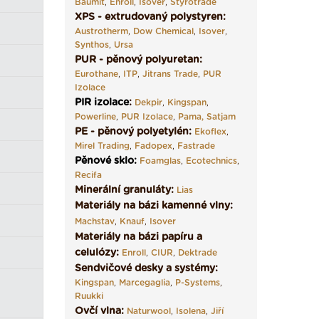
Baumit
,
Enroll
,
Isover
,
Styrotrade
XPS - extrudovaný polystyren:
Austrotherm
,
Dow Chemical
,
Isover
,
Synthos
,
Ursa
PUR - pěnový polyuretan:
Eurothane
,
ITP
,
Jitrans Trade
,
PUR
Izolace
PIR izolace
:
Dekpir
,
Kingspan
,
Powerline
,
PUR Izolace
,
Pama,
Satjam
PE - pěnový polyetylén:
Ekoflex
,
Mirel Trading
,
Fadopex
,
Fastrade
Pěnové sklo
:
Foamglas
,
Ecotechnics
,
Recifa
Minerální granuláty:
Lias
Materiály na bázi kamenné vlny:
Machstav
,
Knauf
,
Isover
Materiály na bázi papíru a
celulózy:
Enroll
,
CIUR
,
Dektrade
Sendvičové desky a systémy:
Kingspan
,
Marcegaglia
,
P-Systems
,
Ruukki
Ovčí vlna:
Naturwool
,
Isolena
,
Jiří