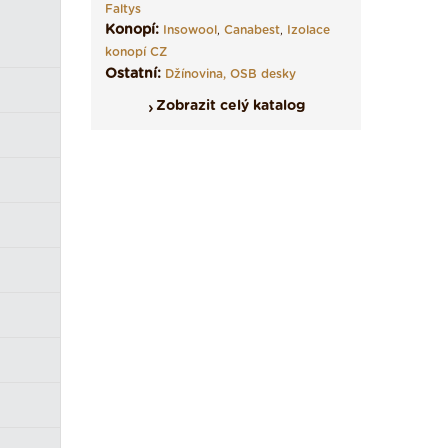
Faltys
Konopí:
Insowool
,
Canabest
,
Izolace
konopí CZ
Ostatní:
Džínovina,
OSB desky
Zobrazit celý katalog