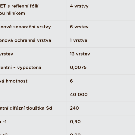
T s reflexní fólií
4 vrstvy
ou hliníkem
nové separační vrstvy
6 vrstev
lenová ochranná vrstva
1 vrstva
vrstev
13 vrstev
lentní – vypočtená
0,0075
á hmotnost
6
40 000
ntní difúzní tloušťka Sd
240
a ε1
0,90