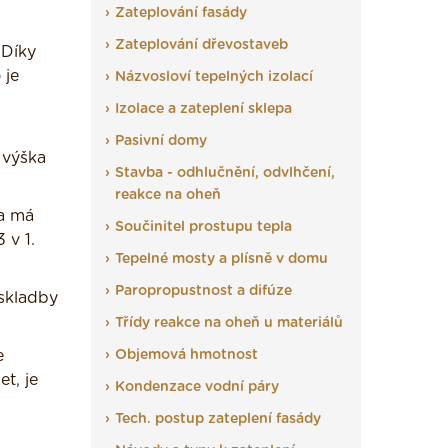
Zateplování fasády
Zateplování dřevostaveb
 Díky
 je
Názvosloví tepelných izolací
Izolace a zateplení sklepa
u
Pasivní domy
 výška
Stavba - odhlučnění, odvlhčení,
reakce na oheň
 a má
Součinitel prostupu tepla
 v 1.
Tepelné mosty a plísně v domu
Paropropustnost a difúze
 skladby
Třídy reakce na oheň u materiálů
e
Objemová hmotnost
t, je
Kondenzace vodní páry
Tech. postup zateplení fasády