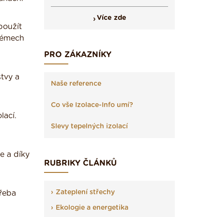
Více zde
použít
témech
PRO ZÁKAZNÍKY
stvy a
Naše reference
Co vše Izolace-Info umí?
lací.
Slevy tepelných izolací
e a díky
RUBRIKY ČLÁNKŮ
Zateplení střechy
třeba
Ekologie a energetika