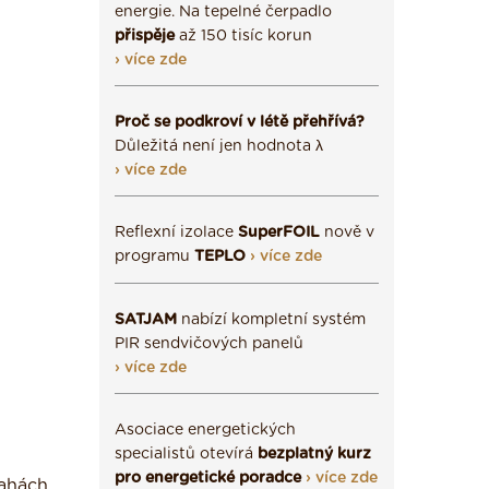
energie. Na tepelné čerpadlo
přispěje
až 150 tisíc korun
› více zde
Proč se podkroví v létě přehřívá?
Důležitá není jen hodnota λ
› více zde
Reflexní izolace
SuperFOIL
nově v
programu
TEPLO
› více zde
SATJAM
nabízí kompletní systém
PIR sendvičových panelů
› více zde
Asociace energetických
specialistů otevírá
bezplatný kurz
pro energetické poradce
› více zde
lahách.