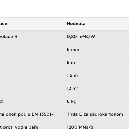
kace
Hodnota
izolace R
0,80 m²·K/W
a
6 mm
8 m
1,5 m
12 m²
st
6 kg
na oheň podle EN 13501-1
Třída E za sádrokartonem
 proti vodní páře
1200 MNs/g