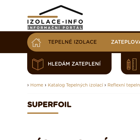
TEPELNÉ IZOLACE
ZATEPLOV
HLEDÁM ZATEPLENÍ
›
›
›
Home
Katalog Tepelných izolací
Reflexní tepeln
SUPERFOIL