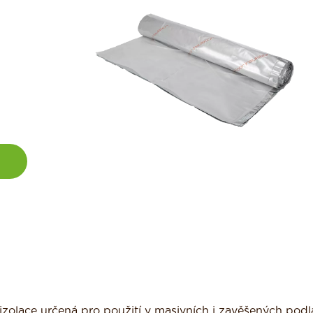
 izolace určená pro použití v masivních i zavěšených pod