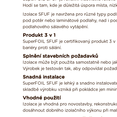
Hodí se tam, kde je důležitá úspora místa, níz
Izolace SFUF je navržena pro různé typy podl
pod potěr nebo laminátové podlahy, nad i p
podlahového sálavého vytápění.
Produkt 3 v 1
SuperFOIL SFUF je certifikovaný produkt 3 v 1.
bariéry proti sálání.
Splnění stavebních požadavků
Izolace může být použita samostatně nebo jako
Výrobek je testován tak, aby odpovídal požad
Snadná instalace
SuperFOIL SFUF je lehký a snadno instalovatel
skladbě výrobku vzniká při pokládce jen mini
Vhodné použití
Izolace je vhodná pro novostavby, rekonstruk
dosáhnout dobrého izolačního výkonu při malé