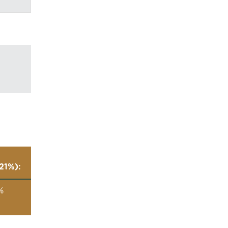
21%):
%