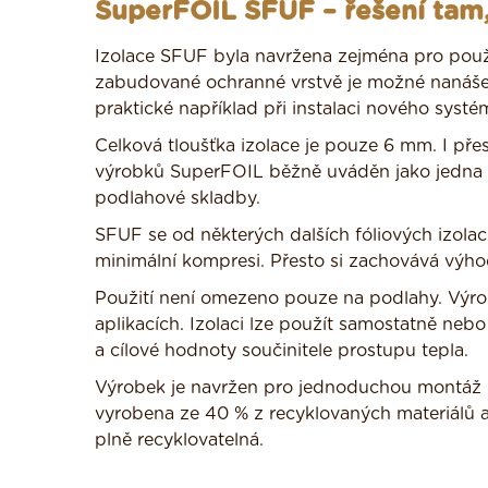
SuperFOIL SFUF – řešení tam,
Izolace SFUF byla navržena zejména pro použ
zabudované ochranné vrstvě je možné nanášet 
praktické například při instalaci nového syst
Celková tloušťka izolace je pouze 6 mm. I pře
výrobků SuperFOIL běžně uváděn jako jedna z
podlahové skladby.
SFUF se od některých dalších fóliových izolac
minimální kompresi. Přesto si zachovává výhody
Použití není omezeno pouze na podlahy. Výrob
aplikacích. Izolaci lze použít samostatně neb
a cílové hodnoty součinitele prostupu tepla.
Výrobek je navržen pro jednoduchou montáž b
vyrobena ze 40 % z recyklovaných materiálů a p
plně recyklovatelná.