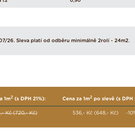
a ε2
0,90
07/26. Sleva platí od odběru minimálně 2rolí - 24m2.
2
2
a 1m
(s DPH 21%):
Cena za 1m
po slevě (s DPH 
,- Kč (720,- Kč)
536,- Kč (648,- Kč) -10