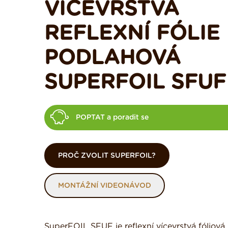
VÍCEVRSTVÁ
REFLEXNÍ FÓLIE
PODLAHOVÁ
SUPERFOIL SFUF
POPTAT a poradit se
PROČ ZVOLIT SUPERFOIL?
MONTÁŽNÍ VIDEONÁVOD
SuperFOIL SFUF je reflexní vícevrstvá fóliová