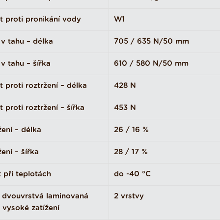
 proti pronikání vody
W1
v tahu – délka
705 / 635 N/50 mm
v tahu – šířka
610 / 580 N/50 mm
 proti roztržení – délka
428 N
 proti roztržení – šířka
453 N
ení – délka
26 / 16 %
ení – šířka
28 / 17 %
 při teplotách
do -40 °C
á dvouvrstvá laminovaná
2 vrstvy
o vysoké zatížení