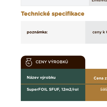
Emisivit
Technické specifikace
poznámka:
ceny k 
CENY VÝROBKŮ
Název výrobku
Cena z
SuperFOIL SFUF, 12m2/rol
595