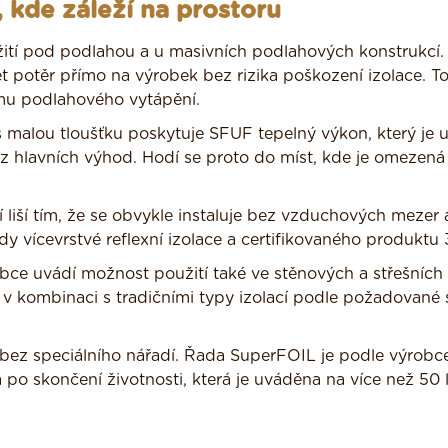
 kde záleží na prostoru
ití pod podlahou a u masivních podlahových konstrukcí.
potěr přímo na výrobek bez rizika poškození izolace. To
ému podlahového vytápění.
s malou tloušťku poskytuje SFUF tepelný výkon, který je 
 hlavních výhod. Hodí se proto do míst, kde je omezená
í liší tím, že se obvykle instaluje bez vzduchových mezer
 vícevrstvé reflexní izolace a certifikovaného produktu 3
ce uvádí možnost použití také ve stěnových a střešních
o v kombinaci s tradičními typy izolací podle požadované
ez speciálního nářadí. Řada SuperFOIL je podle výrobc
o skončení životnosti, která je uváděna na více než 50 le