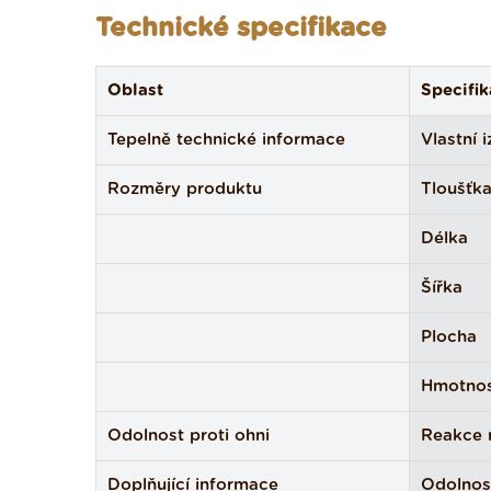
Technické specifikace
Oblast
Specifi
Tepelně technické informace
Vlastní 
Rozměry produktu
Tloušťk
Délka
Šířka
Plocha
Hmotno
Odolnost proti ohni
Reakce 
Doplňující informace
Odolnost