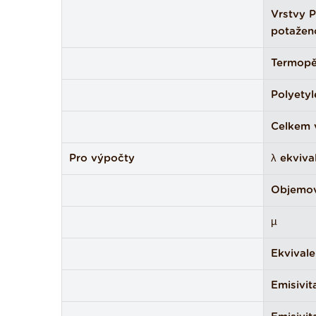
Vrstvy PE
potažen
Termopě
Polyety
Celkem 
Pro výpočty
λ ekviva
Objemov
µ
Ekvivale
Emisivit