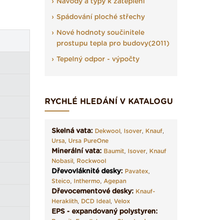
Návody a typy k zateplení
Spádování ploché střechy
Nové hodnoty součinitele
prostupu tepla pro budovy(2011)
Tepelný odpor - výpočty
RYCHLÉ HLEDÁNÍ V KATALOGU
Skelná vata:
Dekwool
,
Isover
,
Knauf
,
Ursa
,
Ursa PureOne
Minerální vata:
Baumit
,
Isover
,
Knauf
Nobasil
,
Rockwool
Dřevovláknité desky
:
Pavatex
,
Steico
,
Inthermo
,
Agepan
Dřevocementové desky:
Knauf-
Heraklith
,
DCD Ideal
,
Velox
EPS - expandovaný polystyren: