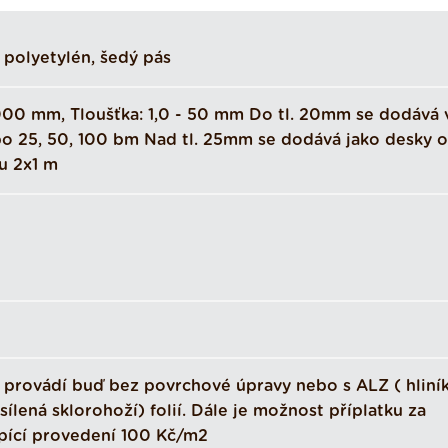
polyetylén, šedý pás
000 mm, Tloušťka: 1,0 - 50 mm Do tl. 20mm se dodává 
po 25, 50, 100 bm Nad tl. 25mm se dodává jako desky o
u 2x1 m
 provádí buď bez povrchové úpravy nebo s ALZ ( hliní
esílená sklorohoží) folií. Dále je možnost příplatku za
pící provedení 100 Kč/m2