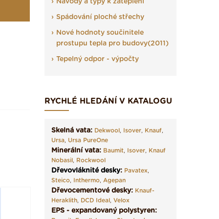
Návody a typy k zateplení
Spádování ploché střechy
Nové hodnoty součinitele
prostupu tepla pro budovy(2011)
Tepelný odpor - výpočty
RYCHLÉ HLEDÁNÍ V KATALOGU
Skelná vata:
Dekwool
,
Isover
,
Knauf
,
Ursa
,
Ursa PureOne
Minerální vata:
Baumit
,
Isover
,
Knauf
Nobasil
,
Rockwool
Dřevovláknité desky
:
Pavatex
,
Steico
,
Inthermo
,
Agepan
Dřevocementové desky:
Knauf-
Heraklith
,
DCD Ideal
,
Velox
EPS - expandovaný polystyren: