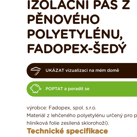
IZOLAČNÍ PÁS Z
PĚNOVÉHO
POLYETYLÉNU,
FADOPEX-ŠEDÝ
UKÁZAT vizualizaci na mém domě
POPTAT a poradit se
výrobce: Fadopex, spol. s.r.o.
Materiál z lehčeného polyetylénu určený pro p
hliníková folie zesílená sklorohoží).
Technické specifikace