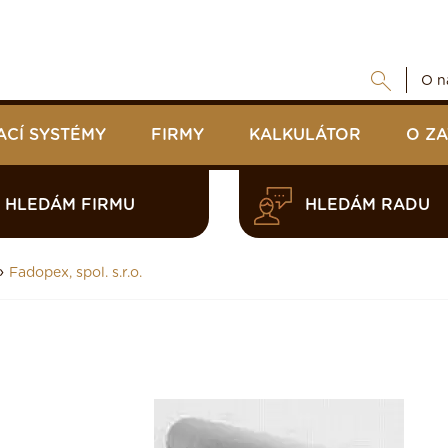
O n
ACÍ SYSTÉMY
FIRMY
KALKULÁTOR
O Z
HLEDÁM FIRMU
HLEDÁM RADU
›
Fadopex, spol. s.r.o.