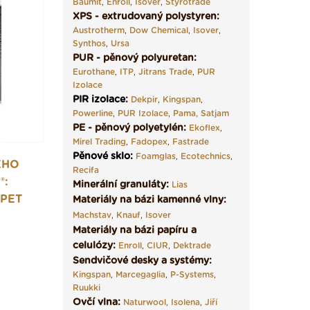
Baumit
,
Enroll
,
Isover
,
Styrotrade
XPS - extrudovaný polystyren:
Austrotherm
,
Dow Chemical
,
Isover
,
Synthos
,
Ursa
PUR - pěnový polyuretan:
Eurothane
,
ITP
,
Jitrans Trade
,
PUR
Izolace
PIR izolace
:
Dekpir
,
Kingspan
,
Powerline
,
PUR Izolace
,
Pama,
Satjam
PE - pěnový polyetylén:
Ekoflex
,
Mirel Trading
,
Fadopex
,
Fastrade
Pěnové sklo
:
Foamglas
,
Ecotechnics
,
ÉHO
Recifa
®:
Minerální granuláty:
Lias
 PET
Materiály na bázi kamenné vlny:
Machstav
,
Knauf
,
Isover
Materiály na bázi papíru a
celulózy:
Enroll
,
CIUR
,
Dektrade
Sendvičové desky a systémy:
Kingspan
,
Marcegaglia
,
P-Systems
,
Ruukki
Ovčí vlna:
Naturwool
,
Isolena
,
Jiří