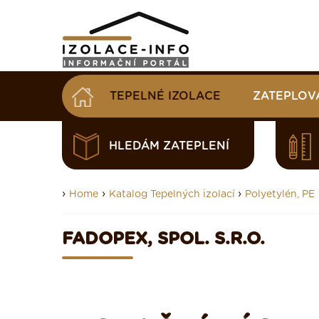
TEPELNÉ IZOLACE
ZATEPLOV
HLEDÁM ZATEPLENÍ
›
›
›
Home
Katalog Tepelných izolací
Polyetylén, PE
FADOPEX, SPOL. S.R.O.