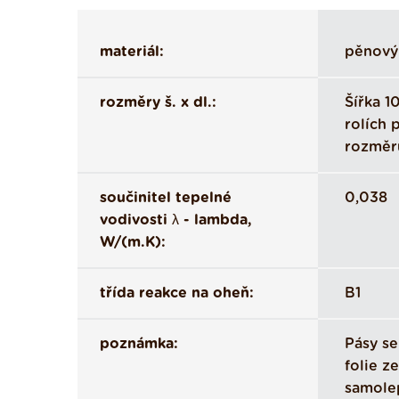
materiál:
pěnový 
rozměry š. x dl.:
Šířka 1
rolích 
rozměr
součinitel tepelné
0,038
vodivosti λ - lambda,
W/(m.K):
třída reakce na oheň:
B1
poznámka:
Pásy se
folie z
samole