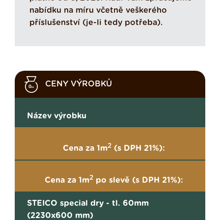
nabídku na míru včetně veškerého
příslušenství (je-li tedy potřeba).
CENY VÝROBKŮ
Název výrobku
2
Cena za 1m
(s DPH 21%):
2
Cena za 1m
po slevě (s DPH 21%):
STEICO special dry - tl. 60mm
(2230x600 mm)