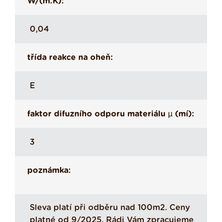
W/(m.K):
0,04
třída reakce na oheň:
E
faktor difuzního odporu materiálu µ (mí):
3
poznámka:
Sleva platí při odběru nad 100m2. Ceny
platné od 9/2025. Rádi Vám zpracujeme