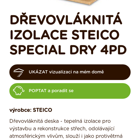
DŘEVOVLÁKNITÁ
IZOLACE STEICO
SPECIAL DRY 4PD
UKÁZAT vizualizaci na mém domě
POPTAT a poradit se
výrobce: STEICO
Dřevovláknitá deska - tepelná izolace pro
výstavbu a rekonstrukce střech, odolávající
atmosférickým vlivům, slouží i jako protivětrná