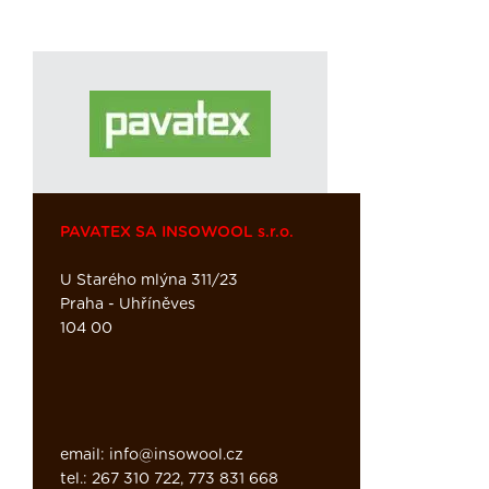
PAVATEX SA INSOWOOL s.r.o.
U Starého mlýna 311/23
Praha - Uhříněves
104 00
email: info@insowool.cz
tel.: 267 310 722, 773 831 668