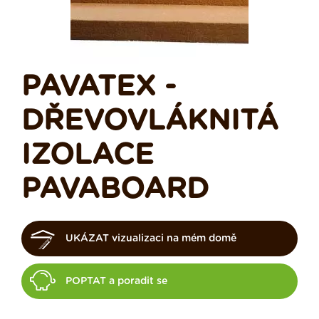
PAVATEX -
DŘEVOVLÁKNITÁ
IZOLACE
PAVABOARD
UKÁZAT vizualizaci na mém domě
POPTAT a poradit se