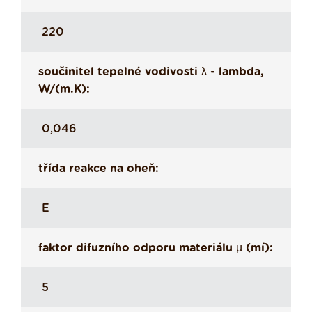
220
součinitel tepelné vodivosti λ - lambda,
W/(m.K):
0,046
třída reakce na oheň:
E
faktor difuzního odporu materiálu µ (mí):
5