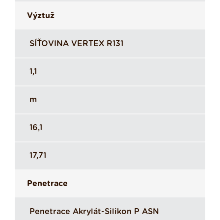
Výztuž
SÍŤOVINA VERTEX R131
1,1
m
16,1
17,71
Penetrace
Penetrace Akrylát-Silikon P ASN