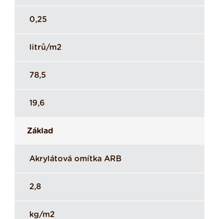
0,25
litrů/m2
78,5
19,6
Základ
Akrylátová omítka ARB
2,8
kg/m2