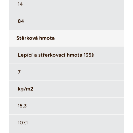
14
84
Stěrková hmota
Lepící a střerkovací hmota 135š
7
kg/m2
15,3
107,1