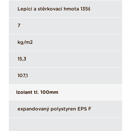
Lepící a stěrkovací hmota 135š
7
kg/m2
15,3
107,1
Izolant tl. 100mm
expandovaný polystyren EPS F