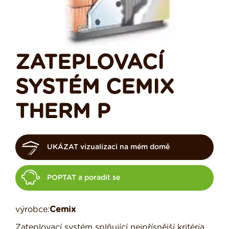
ZATEPLOVACÍ
SYSTÉM CEMIX
THERM P
UKÁZAT vizualizaci na mém domě
POPTAT a poradit se
výrobce:
Cemix
Zateplovací systém splňující nejpřísnější kritéria