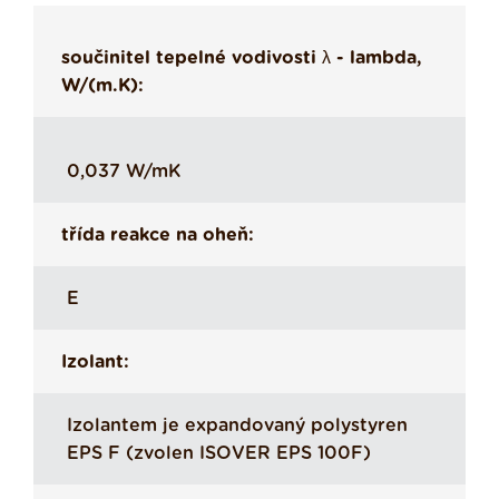
součinitel tepelné vodivosti λ - lambda,
W/(m.K):
0,037 W/mK
třída reakce na oheň:
E
Izolant:
Izolantem je expandovaný polystyren
EPS F (zvolen ISOVER EPS 100F)