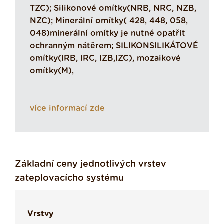
TZC); Silikonové omítky(NRB, NRC, NZB,
NZC); Minerální omítky( 428, 448, 058,
048)minerální omítky je nutné opatřit
ochranným nátěrem; SILIKONSILIKÁTOVÉ
omítky(IRB, IRC, IZB,IZC), mozaikové
omítky(M),
více informací zde
Základní ceny jednotlivých vrstev
zateplovacícho systému
Vrstvy