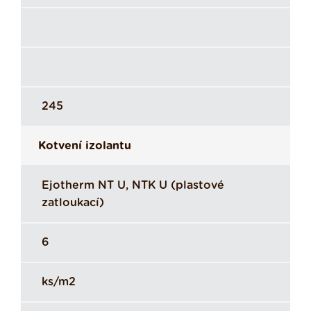
245
Kotvení izolantu
Ejotherm NT U, NTK U (plastové
zatloukací)
6
ks/m2