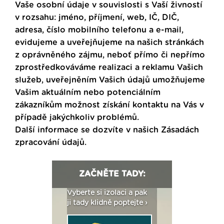
Vaše osobní údaje v souvislosti s Vaší živností
v rozsahu: jméno, příjmení, web, IČ, DIČ,
adresa, číslo mobilního telefonu a e-mail,
evidujeme a uveřejňujeme na našich stránkách
z oprávněného zájmu, neboť přímo či nepřímo
zprostředkováváme realizaci a reklamu Vašich
služeb, uveřejněním Vašich údajů umožňujeme
Vašim aktuálním nebo potenciálním
zákazníkům možnost získání kontaktu na Vás v
případě jakýchkoliv problémů.
Další informace se dozvíte v našich
Zásadách
zpracování údajů
.
ZAČNĚTE TADY:
: Fasády ETICS a
Vyberte si izolaci a pak
Vytvořte si vizualiz
dstatné v kostce ›
ji tady klidně poptejte ›
fasády ›