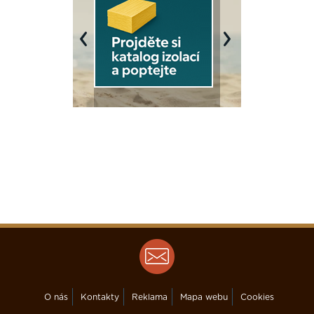
Previous
Next
O nás
Kontakty
Reklama
Mapa webu
Cookies