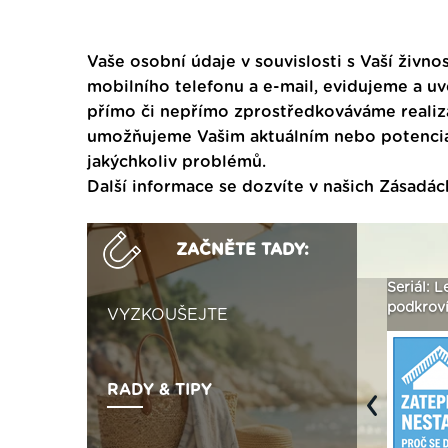
Vaše osobní údaje v souvislosti s Vaší živnos
mobilního telefonu a e-mail, evidujeme a u
přímo či nepřímo zprostředkováváme realiza
umožňujeme Vašim aktuálním nebo potenciál
jakýchkoliv problémů.
Další informace se dozvíte v našich
Zásadác
ZAČNĚTE TADY:
ak
Vytvořte si vizualizaci
Není polystyren? My ho
Seriál: L
 ›
fasády ›
seženeme! ›
podkroví
VYZKOUŠEJTE
RADY & TIPY
Previous