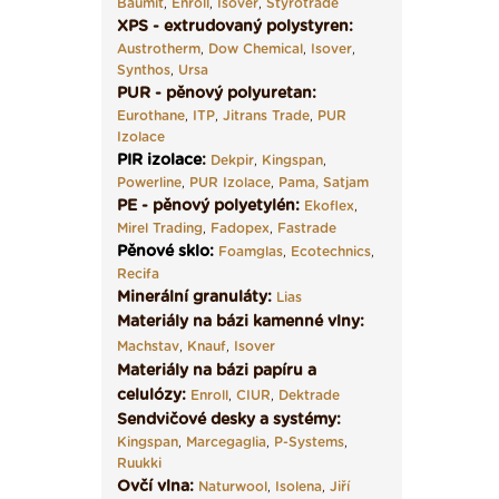
Baumit
,
Enroll
,
Isover
,
Styrotrade
XPS - extrudovaný polystyren:
Austrotherm
,
Dow Chemical
,
Isover
,
Synthos
,
Ursa
PUR - pěnový polyuretan:
Eurothane
,
ITP
,
Jitrans Trade
,
PUR
Izolace
PIR izolace
:
Dekpir
,
Kingspan
,
Powerline
,
PUR Izolace
,
Pama,
Satjam
PE - pěnový polyetylén:
Ekoflex
,
Mirel Trading
,
Fadopex
,
Fastrade
Pěnové sklo
:
Foamglas
,
Ecotechnics
,
Recifa
Minerální granuláty:
Lias
Materiály na bázi kamenné vlny:
Machstav
,
Knauf
,
Isover
Materiály na bázi papíru a
celulózy:
Enroll
,
CIUR
,
Dektrade
Sendvičové desky a systémy:
Kingspan
,
Marcegaglia
,
P-Systems
,
Ruukki
Ovčí vlna:
Naturwool
,
Isolena
,
Jiří