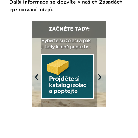
Další informace se dozvíte v našich
Zásadách
zpracování údajů
.
ZAČNĚTE TADY:
: Fasády ETICS a
Vyberte si izolaci a pak
Vytvořte si vizualiz
dstatné v kostce ›
ji tady klidně poptejte ›
fasády ›
Previous
Next