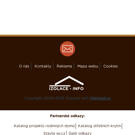
O nás
Kontakty
Reklama
Mapa webu
Cookies
Copyright 2008-2026 Enjoyed with
Digimadi.cz
Partnerské odkazy:
Katalog projektů rodinných domů
Katalog střešních krytin
Stavte se.cz
Další odkazy