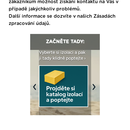
zákazníkům možnost získání kontaktu na Vás v
případě jakýchkoliv problémů.
Další informace se dozvíte v našich
Zásadách
zpracování údajů
.
ZAČNĚTE TADY:
: Fasády ETICS a
Vyberte si izolaci a pak
Vytvořte si vizualiz
dstatné v kostce ›
ji tady klidně poptejte ›
fasády ›
Previous
Next