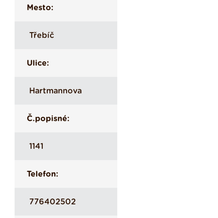
Mesto:
Třebíč
Ulice:
Hartmannova
Č.popisné:
1141
Telefon:
776402502