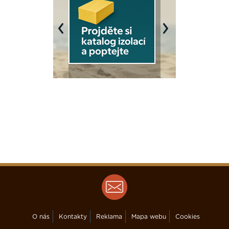
Previous
Next
O nás
Kontakty
Reklama
Mapa webu
Cookies