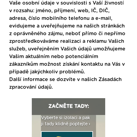
Vaše osobní údaje v souvislosti s Vaší živností
v rozsahu: jméno, příjmení, web, IČ, DIČ,
adresa, číslo mobilního telefonu a e-mail,
evidujeme a uveřejňujeme na našich stránkách
z oprávněného zájmu, neboť přímo či nepřímo
zprostředkováváme realizaci a reklamu Vašich
služeb, uveřejněním Vašich údajů umožňujeme
Vašim aktuálním nebo potenciálním
zákazníkům možnost získání kontaktu na Vás v
případě jakýchkoliv problémů.
Další informace se dozvíte v našich
Zásadách
zpracování údajů
.
ZAČNĚTE TADY:
: Fasády ETICS a
Vyberte si izolaci a pak
Vytvořte si vizualiz
dstatné v kostce ›
ji tady klidně poptejte ›
fasády ›