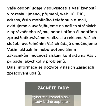
Vaše osobní údaje v souvislosti s Vaší živností
v rozsahu: jméno, příjmení, web, IČ, DIČ,
adresa, číslo mobilního telefonu a e-mail,
evidujeme a uveřejňujeme na našich stránkách
z oprávněného zájmu, neboť přímo či nepřímo
zprostředkováváme realizaci a reklamu Vašich
služeb, uveřejněním Vašich údajů umožňujeme
Vašim aktuálním nebo potenciálním
zákazníkům možnost získání kontaktu na Vás v
případě jakýchkoliv problémů.
Další informace se dozvíte v našich
Zásadách
zpracování údajů
.
ZAČNĚTE TADY:
: Fasády ETICS a
Vyberte si izolaci a pak
Vytvořte si vizualiz
dstatné v kostce ›
ji tady klidně poptejte ›
fasády ›