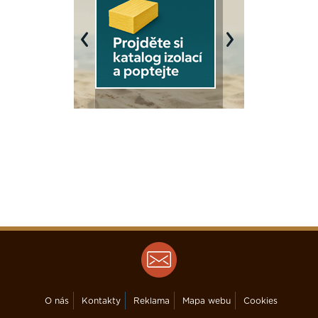
Previous
Next
O nás
Kontakty
Reklama
Mapa webu
Cookies