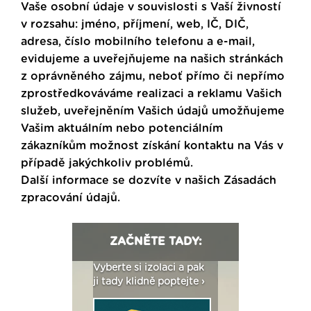
Vaše osobní údaje v souvislosti s Vaší živností
v rozsahu: jméno, příjmení, web, IČ, DIČ,
adresa, číslo mobilního telefonu a e-mail,
evidujeme a uveřejňujeme na našich stránkách
z oprávněného zájmu, neboť přímo či nepřímo
zprostředkováváme realizaci a reklamu Vašich
služeb, uveřejněním Vašich údajů umožňujeme
Vašim aktuálním nebo potenciálním
zákazníkům možnost získání kontaktu na Vás v
případě jakýchkoliv problémů.
Další informace se dozvíte v našich
Zásadách
zpracování údajů
.
ZAČNĚTE TADY:
: Fasády ETICS a
Vyberte si izolaci a pak
Vytvořte si vizualiz
dstatné v kostce ›
ji tady klidně poptejte ›
fasády ›