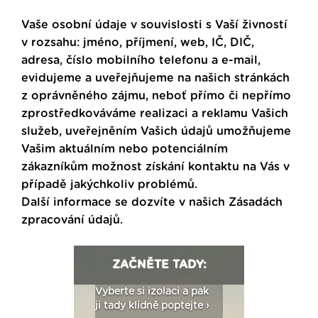
Vaše osobní údaje v souvislosti s Vaší živností
v rozsahu: jméno, příjmení, web, IČ, DIČ,
adresa, číslo mobilního telefonu a e-mail,
evidujeme a uveřejňujeme na našich stránkách
z oprávněného zájmu, neboť přímo či nepřímo
zprostředkováváme realizaci a reklamu Vašich
služeb, uveřejněním Vašich údajů umožňujeme
Vašim aktuálním nebo potenciálním
zákazníkům možnost získání kontaktu na Vás v
případě jakýchkoliv problémů.
Další informace se dozvíte v našich
Zásadách
zpracování údajů
.
ZAČNĚTE TADY:
: Fasády ETICS a
Vyberte si izolaci a pak
Vytvořte si vizualiz
dstatné v kostce ›
ji tady klidně poptejte ›
fasády ›