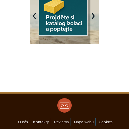
Previous
Next
O nás
Kontakty
Reklama
Mapa webu
Cookies