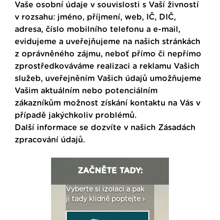
Vaše osobní údaje v souvislosti s Vaší živností
v rozsahu: jméno, příjmení, web, IČ, DIČ,
adresa, číslo mobilního telefonu a e-mail,
evidujeme a uveřejňujeme na našich stránkách
z oprávněného zájmu, neboť přímo či nepřímo
zprostředkováváme realizaci a reklamu Vašich
služeb, uveřejněním Vašich údajů umožňujeme
Vašim aktuálním nebo potenciálním
zákazníkům možnost získání kontaktu na Vás v
případě jakýchkoliv problémů.
Další informace se dozvíte v našich
Zásadách
zpracování údajů
.
ZAČNĚTE TADY:
: Fasády ETICS a
Vyberte si izolaci a pak
Vytvořte si vizualiz
dstatné v kostce ›
ji tady klidně poptejte ›
fasády ›