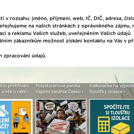
tí v rozsahu: jméno, příjmení, web, IČ, DIČ, adresa, čísl
veřejňujeme na našich stránkách z oprávněného zájmu,
ci a reklamu Vašich služeb, uveřejněním Vašich údajů
ním zákazníkům možnost získání kontaktu na Vás v p
h zpracování údajů
.
enová panika
Kalkulačka na výpočet
Seriál: Fasády ETICS 
asáhla Česko ›
tloušťky izolace ›
vše podstatné v kostc