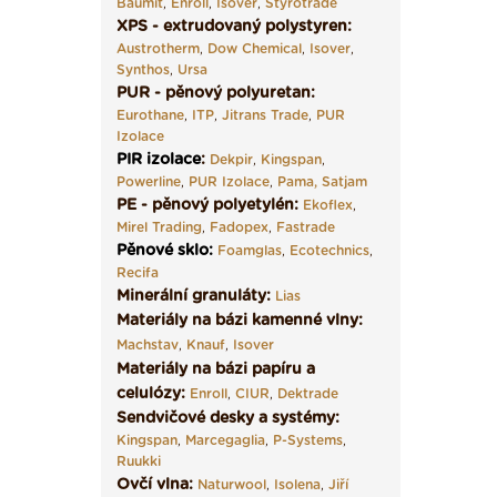
Baumit
,
Enroll
,
Isover
,
Styrotrade
XPS - extrudovaný polystyren:
Austrotherm
,
Dow Chemical
,
Isover
,
Synthos
,
Ursa
PUR - pěnový polyuretan:
Eurothane
,
ITP
,
Jitrans Trade
,
PUR
Izolace
PIR izolace
:
Dekpir
,
Kingspan
,
Powerline
,
PUR Izolace
,
Pama,
Satjam
PE - pěnový polyetylén:
Ekoflex
,
Mirel Trading
,
Fadopex
,
Fastrade
Pěnové sklo
:
Foamglas
,
Ecotechnics
,
Recifa
Minerální granuláty:
Lias
Materiály na bázi kamenné vlny:
Machstav
,
Knauf
,
Isover
Materiály na bázi papíru a
celulózy:
Enroll
,
CIUR
,
Dektrade
Sendvičové desky a systémy:
Kingspan
,
Marcegaglia
,
P-Systems
,
Ruukki
Ovčí vlna:
Naturwool
,
Isolena
,
Jiří