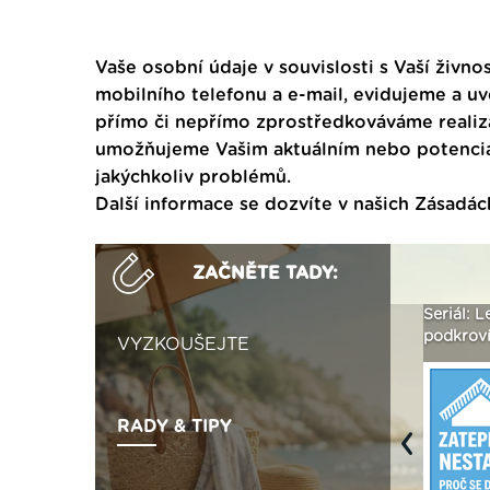
Vaše osobní údaje v souvislosti s Vaší živnos
mobilního telefonu a e-mail, evidujeme a u
přímo či nepřímo zprostředkováváme realiza
umožňujeme Vašim aktuálním nebo potenciál
jakýchkoliv problémů.
Další informace se dozvíte v našich
Zásadác
ZAČNĚTE TADY:
Není polystyren? My ho
Seriál: Letní přehřívání
Polystyr
seženeme! ›
podkroví a vše o něm ›
naplno z
VYZKOUŠEJTE
RADY & TIPY
Previous