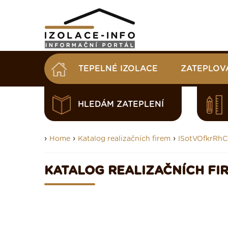
TEPELNÉ IZOLACE
ZATEPLOV
HLEDÁM ZATEPLENÍ
›
›
›
Home
Katalog realizačních firem
ISotVOfkrRh
KATALOG REALIZAČNÍCH FI