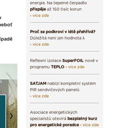
energie. Na tepelné čerpadlo
přispěje
až 150 tisíc korun
› více zde
o
 neboť
Proč se podkroví v létě přehřívá?
Důležitá není jen hodnota λ
řípadě
› více zde
Reflexní izolace
SuperFOIL
nově v
programu
TEPLO
› více zde
a
Vyberte si izolaci a pak
Vytvořte si vizualizaci
Není po
SATJAM
nabízí kompletní systém
e ›
ji tady klidně poptejte ›
fasády ›
seženem
PIR sendvičových panelů
› více zde
Asociace energetických
Next
specialistů otevírá
bezplatný kurz
pro energetické poradce
› více zde