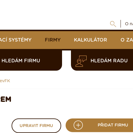
O n
ACÍ SYSTÉMY
FIRMY
KALKULÁTOR
O Z
HLEDÁM FIRMU
HLEDÁM RADU
CevFK
REM
PŘIDAT FIRMU
UPRAVIT FIRMU