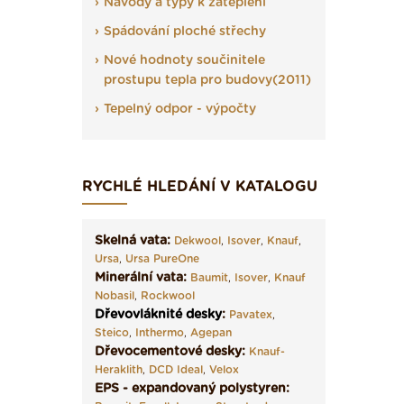
Návody a typy k zateplení
Spádování ploché střechy
Nové hodnoty součinitele
prostupu tepla pro budovy(2011)
Tepelný odpor - výpočty
RYCHLÉ HLEDÁNÍ V KATALOGU
Skelná vata:
Dekwool
,
Isover
,
Knauf
,
Ursa
,
Ursa PureOne
Minerální vata:
Baumit
,
Isover
,
Knauf
Nobasil
,
Rockwool
Dřevovláknité desky
:
Pavatex
,
Steico
,
Inthermo
,
Agepan
Dřevocementové desky:
Knauf-
Heraklith
,
DCD Ideal
,
Velox
EPS - expandovaný polystyren: