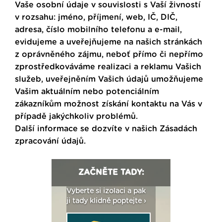
Vaše osobní údaje v souvislosti s Vaší živností
v rozsahu: jméno, příjmení, web, IČ, DIČ,
adresa, číslo mobilního telefonu a e-mail,
evidujeme a uveřejňujeme na našich stránkách
z oprávněného zájmu, neboť přímo či nepřímo
zprostředkováváme realizaci a reklamu Vašich
služeb, uveřejněním Vašich údajů umožňujeme
Vašim aktuálním nebo potenciálním
zákazníkům možnost získání kontaktu na Vás v
případě jakýchkoliv problémů.
Další informace se dozvíte v našich
Zásadách
zpracování údajů
.
ZAČNĚTE TADY:
: Fasády ETICS a
Vyberte si izolaci a pak
Vytvořte si vizualiz
dstatné v kostce ›
ji tady klidně poptejte ›
fasády ›