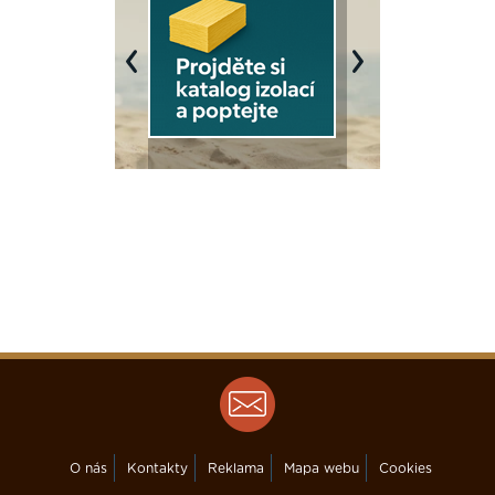
Previous
Next
O nás
Kontakty
Reklama
Mapa webu
Cookies