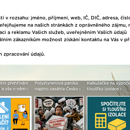
tí v rozsahu: jméno, příjmení, web, IČ, DIČ, adresa, čísl
veřejňujeme na našich stránkách z oprávněného zájmu,
ci a reklamu Vašich služeb, uveřejněním Vašich údajů
ním zákazníkům možnost získání kontaktu na Vás v p
h zpracování údajů
.
etní přehřívání
Polystyrenová panika
Kalkulačka na výpoče
 a vše o něm ›
naplno zasáhla Česko ›
tloušťky izolace ›