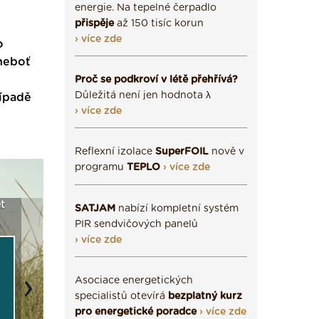
energie. Na tepelné čerpadlo
přispěje
až 150 tisíc korun
› více zde
o
 neboť
Proč se podkroví v létě přehřívá?
Důležitá není jen hodnota λ
řípadě
› více zde
Reflexní izolace
SuperFOIL
nově v
programu
TEPLO
› více zde
t
Seriál: Fasády ETICS a
Vyberte si izolaci a pak
Vytvořte
SATJAM
nabízí kompletní systém
vše podstatné v kostce ›
ji tady klidně poptejte ›
fasády ›
PIR sendvičových panelů
› více zde
Asociace energetických
Next
specialistů otevírá
bezplatný kurz
pro energetické poradce
› více zde