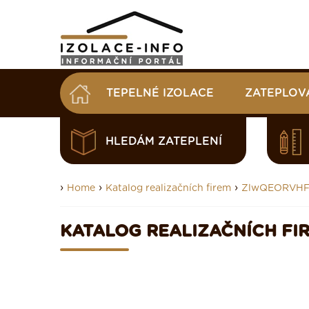
TEPELNÉ IZOLACE
ZATEPLOV
HLEDÁM ZATEPLENÍ
›
›
›
Home
Katalog realizačních firem
ZlwQEORVHF
KATALOG REALIZAČNÍCH FI