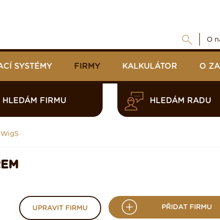
O n
ACÍ SYSTÉMY
FIRMY
KALKULÁTOR
O Z
HLEDÁM FIRMU
HLEDÁM RADU
WigS
REM
PŘIDAT FIRMU
UPRAVIT FIRMU