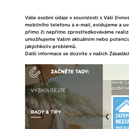
Vaše osobní údaje v souvislosti s Vaší živnos
mobilního telefonu a e-mail, evidujeme a u
přímo či nepřímo zprostředkováváme realiza
umožňujeme Vašim aktuálním nebo potenciál
jakýchkoliv problémů.
Další informace se dozvíte v našich
Zásadác
ZAČNĚTE TADY:
ak
Vytvořte si vizualizaci
Není polystyren? My ho
Seriál: L
 ›
fasády ›
seženeme! ›
podkroví
VYZKOUŠEJTE
RADY & TIPY
Previous