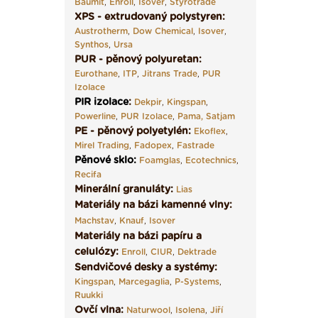
Baumit
,
Enroll
,
Isover
,
Styrotrade
XPS - extrudovaný polystyren:
Austrotherm
,
Dow Chemical
,
Isover
,
Synthos
,
Ursa
PUR - pěnový polyuretan:
Eurothane
,
ITP
,
Jitrans Trade
,
PUR
Izolace
PIR izolace
:
Dekpir
,
Kingspan
,
Powerline
,
PUR Izolace
,
Pama,
Satjam
PE - pěnový polyetylén:
Ekoflex
,
Mirel Trading
,
Fadopex
,
Fastrade
Pěnové sklo
:
Foamglas
,
Ecotechnics
,
Recifa
Minerální granuláty:
Lias
Materiály na bázi kamenné vlny:
Machstav
,
Knauf
,
Isover
Materiály na bázi papíru a
celulózy:
Enroll
,
CIUR
,
Dektrade
Sendvičové desky a systémy:
Kingspan
,
Marcegaglia
,
P-Systems
,
Ruukki
Ovčí vlna:
Naturwool
,
Isolena
,
Jiří