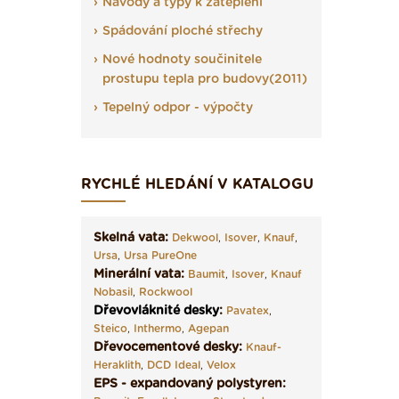
Návody a typy k zateplení
Spádování ploché střechy
Nové hodnoty součinitele
prostupu tepla pro budovy(2011)
Tepelný odpor - výpočty
RYCHLÉ HLEDÁNÍ V KATALOGU
Skelná vata:
Dekwool
,
Isover
,
Knauf
,
Ursa
,
Ursa PureOne
Minerální vata:
Baumit
,
Isover
,
Knauf
Nobasil
,
Rockwool
Dřevovláknité desky
:
Pavatex
,
Steico
,
Inthermo
,
Agepan
Dřevocementové desky:
Knauf-
Heraklith
,
DCD Ideal
,
Velox
EPS - expandovaný polystyren: